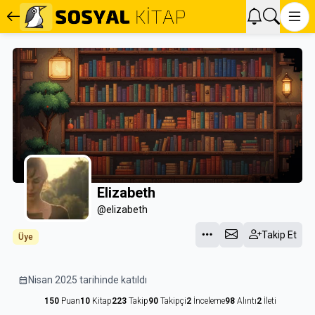
Elizabeth
@elizabeth
Takip Et
Üye
calendar_month
Nisan 2025 tarihinde katıldı
150
Puan
10
Kitap
223
Takip
90
Takipçi
2
İnceleme
98
Alıntı
2
İleti