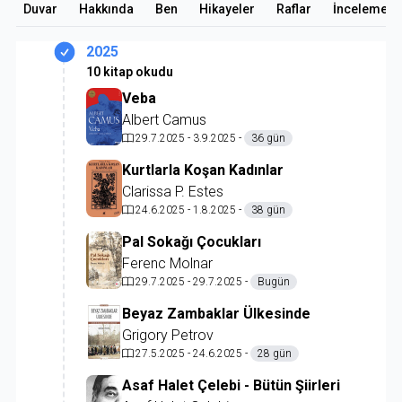
Duvar
Hakkında
Ben
Hikayeler
Raflar
İncelemele
2025
10 kitap okudu
Veba
Albert Camus
29.7.2025 - 3.9.2025 -
36 gün
Kurtlarla Koşan Kadınlar
Clarissa P. Estes
24.6.2025 - 1.8.2025 -
38 gün
Pal Sokağı Çocukları
Ferenc Molnar
29.7.2025 - 29.7.2025 -
Bugün
Beyaz Zambaklar Ülkesinde
Grigory Petrov
27.5.2025 - 24.6.2025 -
28 gün
Asaf Halet Çelebi - Bütün Şiirleri