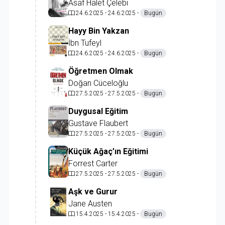
Asaf Halet Çelebi
24.6.2025 - 24.6.2025 -
Bugün
Hayy Bin Yakzan
İbn Tufeyl
24.6.2025 - 24.6.2025 -
Bugün
Öğretmen Olmak
Doğan Cüceloğlu
27.5.2025 - 27.5.2025 -
Bugün
Duygusal Eğitim
Gustave Flaubert
27.5.2025 - 27.5.2025 -
Bugün
Küçük Ağaç’ın Eğitimi
Forrest Carter
27.5.2025 - 27.5.2025 -
Bugün
Aşk ve Gurur
Jane Austen
15.4.2025 - 15.4.2025 -
Bugün