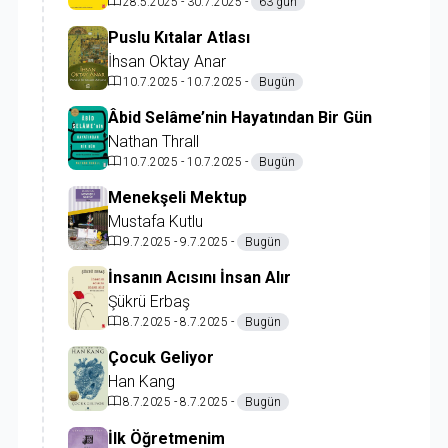
28.5.2025 - 30.7.2025 -
63 gün
Puslu Kıtalar Atlası
İhsan Oktay Anar
10.7.2025 - 10.7.2025 -
Bugün
Âbid Selâme’nin Hayatından Bir Gün
Nathan Thrall
10.7.2025 - 10.7.2025 -
Bugün
Menekşeli Mektup
Mustafa Kutlu
9.7.2025 - 9.7.2025 -
Bugün
İnsanın Acısını İnsan Alır
Şükrü Erbaş
8.7.2025 - 8.7.2025 -
Bugün
Çocuk Geliyor
Han Kang
8.7.2025 - 8.7.2025 -
Bugün
İlk Öğretmenim