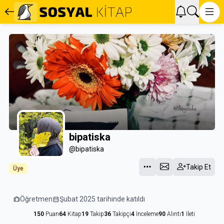
bipatiska
@bipatiska
Takip Et
Üye
trip
Öğretmen
calendar_month
Şubat 2025 tarihinde katıldı
150
Puan
64
Kitap
19
Takip
36
Takipçi
4
İnceleme
90
Alıntı
1
İleti