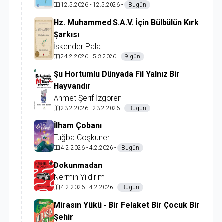
12.5.2026 - 12.5.2026 -
Bugün
Hz. Muhammed S.A.V. İçin Bülbülün Kırk
Şarkısı
İskender Pala
24.2.2026 - 5.3.2026 -
9 gün
Şu Hortumlu Dünyada Fil Yalnız Bir
Hayvandır
Ahmet Şerif İzgören
23.2.2026 - 23.2.2026 -
Bugün
İlham Çobanı
Tuğba Coşkuner
4.2.2026 - 4.2.2026 -
Bugün
Dokunmadan
Nermin Yıldırım
4.2.2026 - 4.2.2026 -
Bugün
Mirasın Yükü - Bir Felaket Bir Çocuk Bir
Şehir