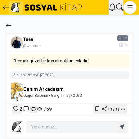
Alıntı
Tuen
1a
@withtuen
"Uçmak güzel bir kuş olmaktan evladır."
5 puan
-
192 syf.
-
2023
Canım Arkadaşım
Özgür Balpınar
- Genç Timaş
- 2023
2
759
Paylaş