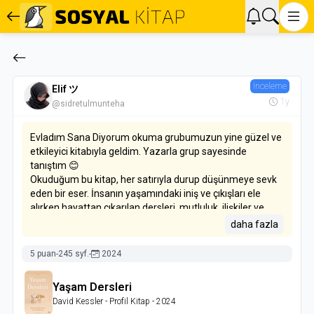
İnceleme
Elif ツ
1y
@sidretulmunteha
Evladım Sana Diyorum okuma grubumuzun yine güzel ve
etkileyici kitabıyla geldim. Yazarla grup sayesinde
tanıştım 😊
Okuduğum bu kitap, her satırıyla durup düşünmeye sevk
eden bir eser. İnsanın yaşamındaki iniş ve çıkışları ele
alırken hayattan çıkarılan dersleri, mutluluk, ilişkiler ve
kariyer gibi evrensel temalar üzerinden başarıyla
daha fazla
aktarıyor. Kitapta paylaşılan her deneyim, okuyucuyla
güçlü bir empati bağı kurarak yalnız olmadığımızı
5 puan
-
245 syf.
-
2024
hissettiriyor. Hayata bakış açınızı sorgulatan bir eser.Bu
nedenle, bu kitabı kesinlikle okumanızı ve çevrenizle
Yaşam Dersleri
paylaşmanızı tavsiye ederim. 📚🤍
David Kessler
- Profil Kitap
- 2024