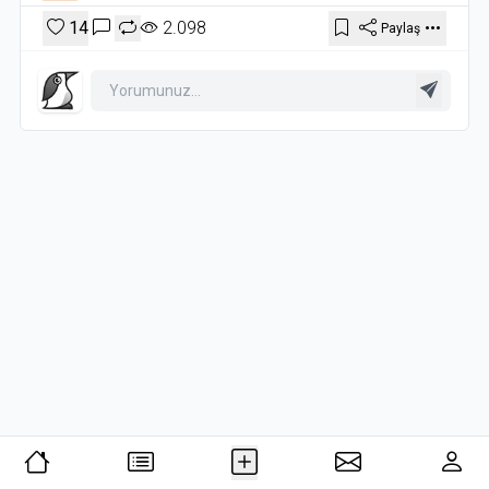
#alıntı
14
2.098
Paylaş
Anda ya­şamazsak da mutluluğu bulamayız. Geçmişin
kapılarını ka­patmak zorunda değiliz fakat geçmişi olduğu
haliyle görmeli ve yola devam etmeliyiz.