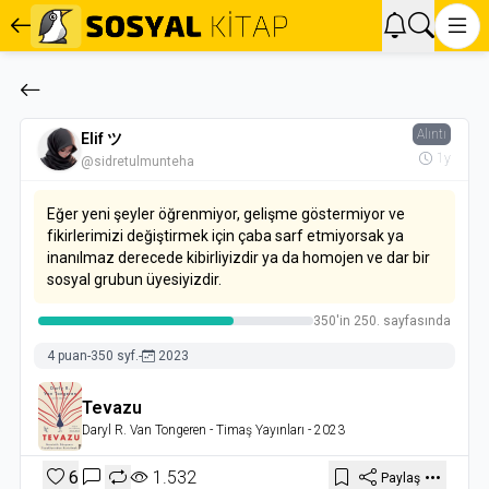
Alıntı
Elif ツ
1y
@sidretulmunteha
Eğer yeni şeyler öğrenmiyor, gelişme göstermiyor ve
fikirlerimizi değiştirmek için çaba sarf etmiyorsak ya
inanılmaz derecede kibirliyizdir ya da homojen ve dar bir
sosyal grubun üyesiyizdir.
350'in 250. sayfasında
4 puan
-
350 syf.
-
2023
Tevazu
Daryl R. Van Tongeren
- Timaş Yayınları
- 2023
6
1.532
Paylaş