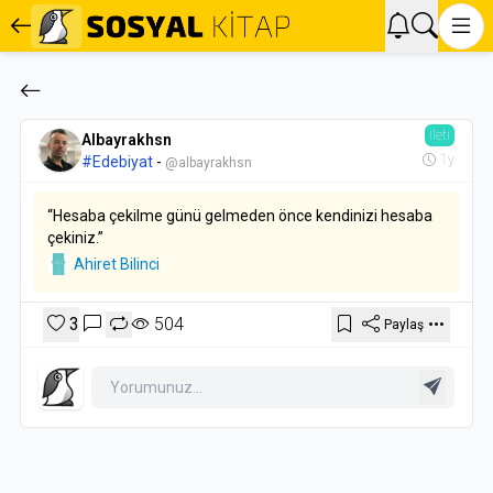
İleti
Albayrakhsn
1y
#Edebiyat
-
@albayrakhsn
“Hesaba çekilme günü gelmeden önce kendinizi hesaba
çekiniz.”
Ahiret Bilinci
3
504
Paylaş