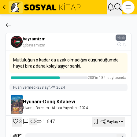
Alıntı
bayramizm
1y
@bayramizm
Mutluluğun o kadar da uzak olmadığını düşündüğümde
hayat biraz daha kolaylaşıyor sanki.
288'in 184. sayfasında
Puan vermedi
-
288 syf.
-
2024
Hyunam-Dong Kitabevi
Hwang Bo-reum
- Athica Yayınları
- 2024
3
1.647
Paylaş