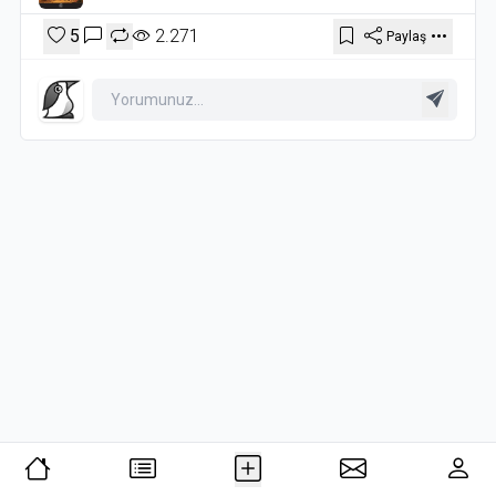
5
2.271
Paylaş