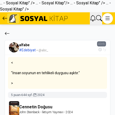
... - Sosyal Kitap" />
... - Sosyal Kitap"/>
... - Sosyal Kitap" />
... -
Sosyal Kitap" />
Alıntı
alfabe
1y
#Edebiyat
-
@abc_
<
"İnsan soyunun en tehlikeli duygusu aşktır."
>
5 puan
-
644 syf.
-
2024
Cennetin Doğusu
John Steinbeck
- İletişim Yayınevi
- 2024