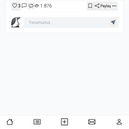
Salgının yayılması sonrasında devlet önlem olarak
3
1.876
Paylaş
hastalığa yakalananları karantina altına alır . Hastalığın
ilerlemesi nedeni ile karantina bölgesindeki insanlara
kimse yaklaşmak istemez. Bunun üzerine bölgede düzen
tamamen bozulur. Çeteler kurulmaya ve güçlü olanın
zayıfa eziyet ettiği bir yer haline gelir. İşler daha da kötüye
gidince bölge de yaşayan bir doktorun eşi gizlice çete
liderini öldürür fakat bu işleri daha da kötüye sürükler.
Karantina bölgesinde ayaklanma çıkar ve herkes kaçar.
Şehirde de hastalık tamamen yayılmıştır.
.
.
Herkesi esir alan Beyaz Körlük hastalığı etkisini yavaş
yavaş kaybeder geride kalan bu salgından çıkarılan
dersler kalır , herkes tekrardan görmeye başlar . Covıd19
salgını sebebiyle , kitabı okurken çokça kez yaşanılanları
yaşıyorken daha iyi hissederek okudum . Okunması
önerilebilecek kitaplardan birisi olarak rafımda yerini aldı .