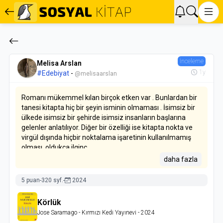
İnceleme
Melisa Arslan
1y
#Edebiyat
-
@melisaarslan
Romanı mükemmel kılan birçok etken var . Bunlardan bir
tanesi kitapta hiç bir şeyin isminin olmaması . İsimsiz bir
ülkede isimsiz bir şehirde isimsiz insanların başlarına
gelenler anlatılıyor. Diğer bir özelliği ise kitapta nokta ve
virgül dışında hiçbir noktalama işaretinin kullanılmamış
olması ,oldukça ilginç .
daha fazla
Körlük kitabının konusu ise , İsimsiz bir ülkenin isimsiz bir
şehrinde ani bir salgın hastalık başlar. Herkes Beyaz
5 puan
-
320 syf.
-
2024
Körlük denilen hastalığa yakalanmaya başlar. Hastalığın
özelliği insanları kör etmesi fakat karalık yerine her şeyi
Körlük
bembeyaz görmeleridir.
Jose Saramago
- Kırmızı Kedi Yayınevi
- 2024