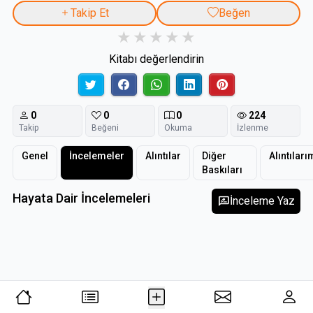
Takip Et
Beğen
Kitabı değerlendirin
0
0
0
224
Takip
Beğeni
Okuma
İzlenme
Genel
İncelemeler
Alıntılar
Diğer
Alıntıları
Baskıları
Hayata Dair İncelemeleri
rate_review
İnceleme Yaz