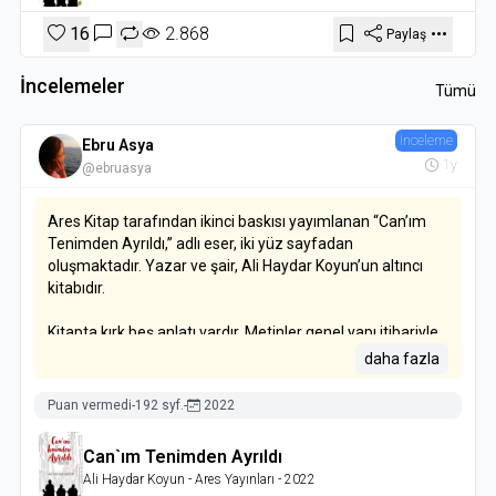
16
2.868
Paylaş
İncelemeler
Tümü
İnceleme
Ebru Asya
1y
@ebruasya
Ares Kitap tarafından ikinci baskısı yayımlanan “Can’ım
Tenimden Ayrıldı,” adlı eser, iki yüz sayfadan
oluşmaktadır. Yazar ve şair, Ali Haydar Koyun’un altıncı
kitabıdır.
Kitapta kırk beş anlatı vardır. Metinler genel yapı itibariyle
birkaç sayfadan oluşmuştur. Her bölümün başlangıç
daha fazla
sayfasında okuru anlatıya hazırlayan lirik geçişler bulunur.
Bu geçişler anlatının duygusal eşiğini belirlerken aynı
Puan vermedi
-
192 syf.
-
2022
zamanda epigraf işlevi görür.
Can`ım Tenimden Ayrıldı
Kitabın içeriğine dair bölümde yazar, eseri kaleme alma
Ali Haydar Koyun
- Ares Yayınları
- 2022
gerekçesini açıklamaktadır. Geride yazılı bir eser