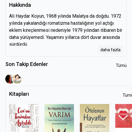
Hakkında
Ali Haydar Koyun, 1968 yılında Malatya da doğdu. 1972
yılında yakalandığı romatizma hastalığının yol açtığı
eklem kireçlenmesi nedeniyle 1979 yılından itibaren bir
daha yürüyemedi. Yaşamını yıllarca dört duvar arasında
sürdürdü.
daha fazla
1979 yılında İlkokulu, 1996 yılında ortaokulu, 2016
yılında Açık Öğretim Lisesi ni bitirmiştir. 2019 yılında
Son Takip Edenler
Anadolu Üniversitesi Açık Öğretim Fakültesi Medya ve
Tümü
İletişim Ön Lisans Bölümünü, 2022 yılında ise Anadolu
Üniversitesi Açık Öğretim Fakültesi Halkla İlişkiler ve
Reklamcılık Lisans sonrasında ise Anadolu Üniversitesi
Kitapları
Açık Öğretim Fakültesi Sosyal Hizmetler bölümünden
Tüm
mezun olmuştur.
Kendisi gibi engelli insanların sorunlarını araştırıp
çözüm bulmak amacıyla 26 Nisan 1994 tarihinde
Türkiye Sakatlar Derneği Malatya Şubesi nin kuruluşuna
öncülük ederek 21 Mart 2015 tarihinde feshedilerek