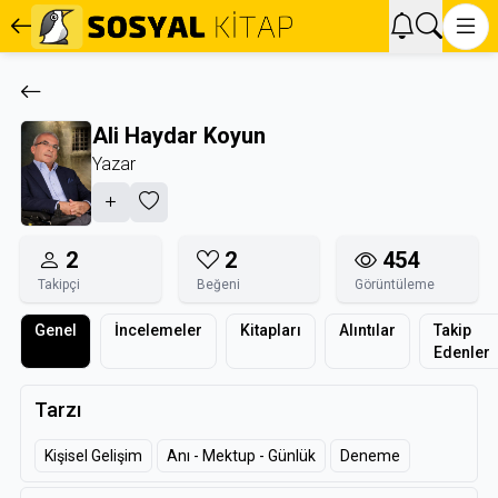
Ali Haydar Koyun
Yazar
2
2
454
Takipçi
Beğeni
Görüntüleme
Genel
İncelemeler
Kitapları
Alıntılar
Takip
Edenler
Tarzı
Kişisel Gelişim
Anı - Mektup - Günlük
Deneme