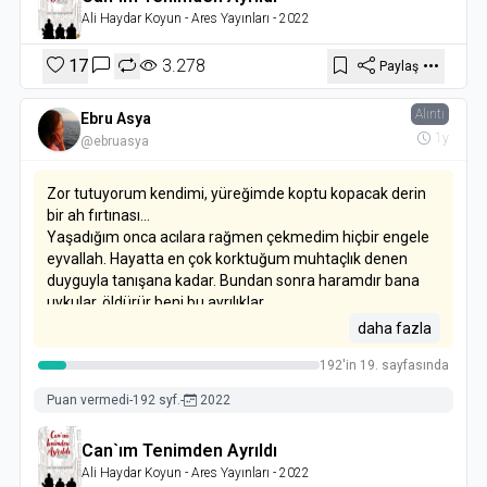
Ali Haydar Koyun
- Ares Yayınları
- 2022
etmektedir.
17
3.278
Paylaş
Alıntı
Ebru Asya
1y
@ebruasya
Zor tutuyorum kendimi, yüreğimde koptu kopacak derin
bir ah fırtınası...
Yaşadığım onca acılara rağmen çekmedim hiçbir engele
eyvallah. Hayatta en çok korktuğum muhtaçlık denen
duyguyla tanışana kadar. Bundan sonra haramdır bana
uykular, öldürür beni bu ayrılıklar.
daha fazla
192'in 19. sayfasında
Puan vermedi
-
192 syf.
-
2022
Can`ım Tenimden Ayrıldı
Ali Haydar Koyun
- Ares Yayınları
- 2022