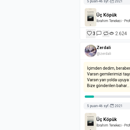
5 puan
-
46 syf.
-
2021
Üç Köpük
İbrahim Tenekeci
- Prof
3
2.624
Zerdali
@zerdali
İçimden dedim, beraber
Varsın gemilerimizi taş
Varsın yarı yolda uyuya 
Bize gönderilen bahar...
5 puan
-
46 syf.
-
2021
Üç Köpük
İbrahim Tenekeci
- Prof