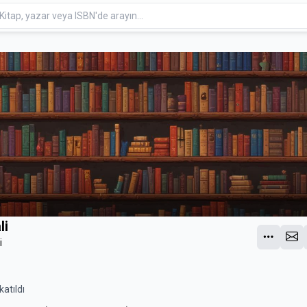
li
i
atıldı