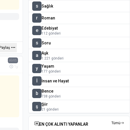
s
Sağlık
r
Roman
Edebiyat
e
112 gönderi
s
Soru
Paylaş
Aşk
a
1.221 gönderi
Alıntı
Yaşam
1y
y
177 gönderi
İ
İnsan ve Hayat
Bence
b
738 gönderi
Şiir
ş
21 gönderi
Tümü
EN ÇOK ALINTI YAPANLAR