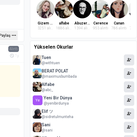
Gizem Dindaroğlu
alfabe
Abuzer Badem
Cerence
Canan
El
3251 alıntı
1886 alıntı
1394 alıntı
953 alıntı
786 alıntı
769 
Paylaş
Yükselen Okurlar
Alıntı
1y
Tuen
person_add
@withtuen
BERAT POLAT
person_add
@maximusbumbada
Alfabe
person_add
@abc_
Yeni Bir Dünya
person_add
Ye
@yenibirdunya
Elif ツ
person_add
@sidretulmunteha
Sani
person_add
@sani