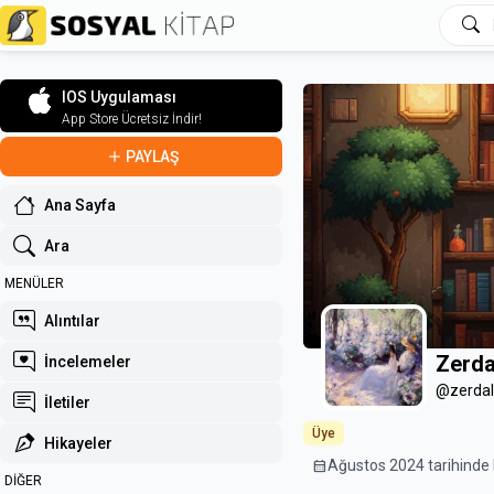
IOS Uygulaması
App Store Ücretsiz İndir!
PAYLAŞ
Ana Sayfa
Ara
MENÜLER
Alıntılar
Zerda
İncelemeler
@zerdal
İletiler
Üye
Hikayeler
calendar_month
Ağustos 2024 tarihinde k
DİĞER