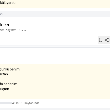
ökülüyordu.
23
ıları
Kedi Yayınevi
- 2023
, çünkü benim
gıçtan
 da bedenim
lıçtan
46'ın 11. sayfasında