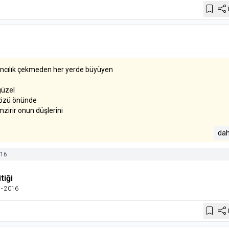
ncılık çekmeden her yerde büyüyen
güzel
gözü önünde
zirir onun düşlerini
i onca duadan
dah
şünce
ler kahramanlar yorulur
16
inde meleklerden bir umman
tiği
 yumuktur
- 2016