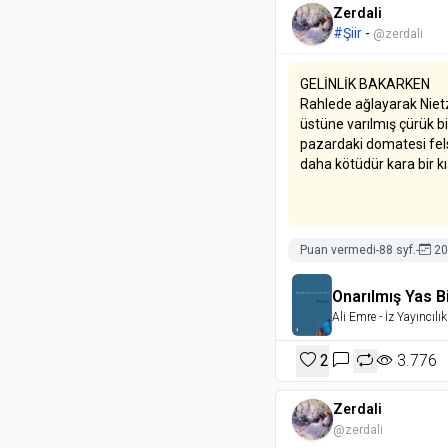
Zerdali
#Şiir
-
@zerdali
GELİNLİK BAKARKEN
Rahlede ağlayarak Niet
üstüne varılmış çürük bi
pazardaki domatesi fel
daha kötüdür kara bir 
Yani insanda akıl mı kal
gemiler bile yorulurken,
el kadar bir çocuk muyd
Puan vermedi
-
88 syf.
-
20
tam beş kurşun dediler, 
Onarılmış Yas Bi
Ali Emre
- İz Yayıncılık
2
3.776
Zerdali
@zerdali