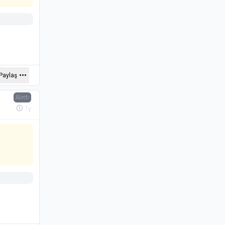
Paylaş
Alıntı
1y