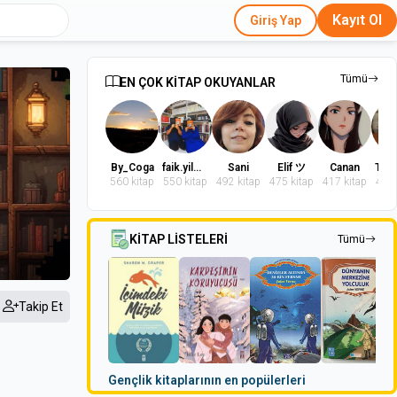
Kayıt Ol
Giriş Yap
Tümü
EN ÇOK KİTAP OKUYANLAR
By_Coga
faik.yilmaz.9
Sani
Elif ツ
Canan
560 kitap
550 kitap
492 kitap
475 kitap
417 kitap
402 
KİTAP LİSTELERİ
Tümü
Takip Et
Gençlik kitaplarının en popülerleri