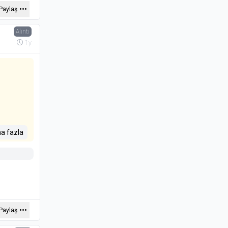
Paylaş
Alıntı
1y
a fazla
Paylaş