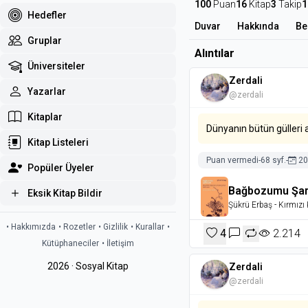
100
Puan
16
Kitap
3
Takip
1
Hedefler
Duvar
Hakkında
Be
Gruplar
Alıntılar
Üniversiteler
Zerdali
Yazarlar
@zerdali
Kitaplar
Dünyanın bütün gülleri 
Kitap Listeleri
Puan vermedi
-
68 syf.
-
20
Popüler Üyeler
Bağbozumu Şark
Eksik Kitap Bildir
Şükrü Erbaş
- Kırmızı 
• Hakkımızda
• Rozetler
• Gizlilik
• Kurallar
•
4
2.214
Kütüphaneciler
• İletişim
2026 · Sosyal Kitap
Zerdali
@zerdali