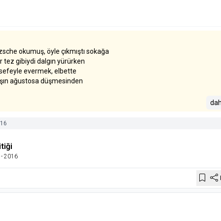
zsche okumuş, öyle çıkmıştı sokağa
r tez gibiydi dalgın yürürken
sefeyle evermek, elbette
kışın ağustosa düşmesinden
ır, maç başlamış hayat pahalı
dah
 yıldızlar usulca eskirken
u yoksa zebellah bir polis
16
üstelik gelinlik bakarken
tiği
- 2016