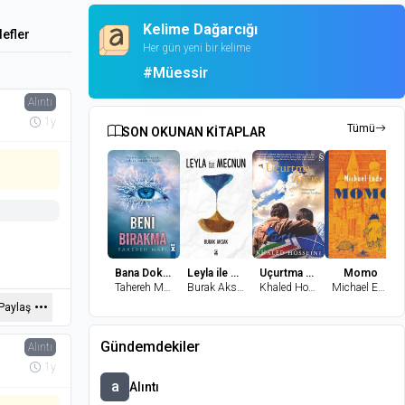
Kelime Dağarcığı
efler
Her gün yeni bir kelime
#Müessir
Alıntı
1y
Tümü
SON OKUNAN KİTAPLAR
Bana Dokunma 2-Beni Bırakma
Leyla ile Mecnun
Uçurtma Avcısı
Momo
Tahereh Mafi
Burak Aksak
Khaled Hosseini
Michael Ende
Paylaş
Gündemdekiler
Alıntı
1y
a
Alıntı