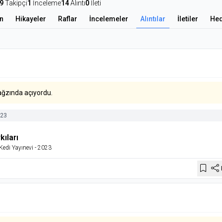
9
Takipçi
1
İnceleme
14
Alıntı
0
İleti
n
Hikayeler
Raflar
İncelemeler
Alıntılar
İletiler
Hed
ağzında açıyordu.
23
ıları
Kedi Yayınevi
- 2023