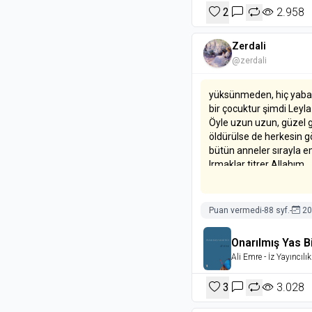
2
2.958
Zerdali
@zerdali
yüksünmeden, hiç yaba
bir çocuktur şimdi Leyla
Öyle uzun uzun, güzel 
öldürülse de herkesin 
bütün anneler sırayla em
Irmaklar titrer Allahım
yüreği terleyerek ettiğ
Ve başı göğsümüze dü
dağlar uğunur dil tökez
Puan vermedi
-
88 syf.
-
20
Kaynaşır atının terkis
Onarılmış Yas Bi
Elleri kesinlikle yumuk
Ali Emre
- İz Yayıncılık
3
3.028