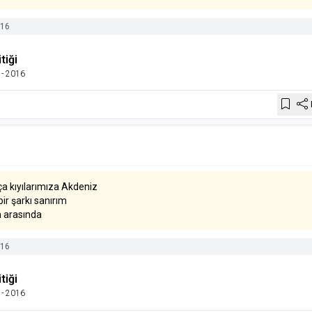
16
tiği
- 2016
ça kıyılarımıza Akdeniz
bir şarkı sanırım
üm arasında
16
tiği
- 2016