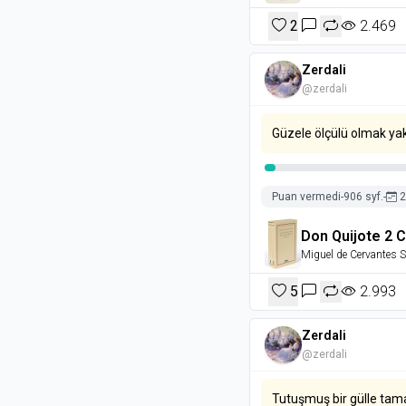
2
2.469
Zerdali
@zerdali
Güzele ölçülü olmak yak
Puan vermedi
-
906 syf.
-
2
Don Quijote 2 C
Miguel de Cervantes 
5
2.993
Zerdali
@zerdali
Tutuşmuş bir gülle tam