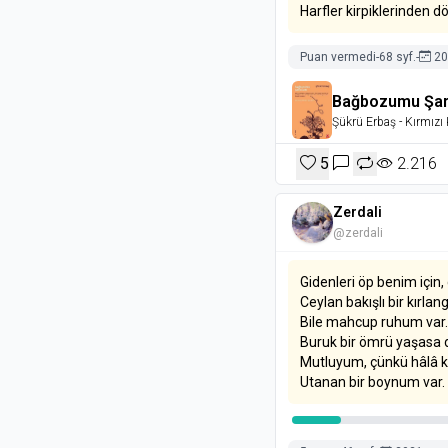
Harfler kirpiklerinden d
Puan vermedi
-
68 syf.
-
20
Bağbozumu Şark
Şükrü Erbaş
- Kırmızı 
5
2.216
Zerdali
@zerdali
Gidenleri öp benim için
Ceylan bakışlı bir kırlan
Bile mahcup ruhum var.
Buruk bir ömrü yaşasa
Mutluyum, çünkü hâlâ kı
Utanan bir boynum var.