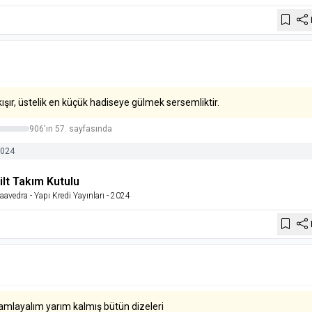
ışır, üstelik en küçük hadiseye gülmek sersemliktir.
906'ın 57. sayfasında
024
ilt Takım Kutulu
Saavedra
- Yapı Kredi Yayınları
- 2024
amlayalım yarım kalmış bütün dizeleri