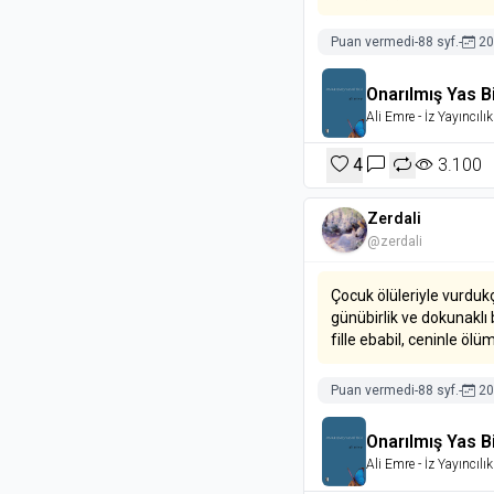
Puan vermedi
-
88 syf.
-
20
Onarılmış Yas Bi
Ali Emre
- İz Yayıncılık
4
3.100
Zerdali
@zerdali
Çocuk ölüleriyle vurduk
günübirlik ve dokunaklı 
fille ebabil, ceninle öl
Puan vermedi
-
88 syf.
-
20
Onarılmış Yas Bi
Ali Emre
- İz Yayıncılık