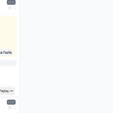
Alıntı
1y
a fazla
Paylaş
Alıntı
1y