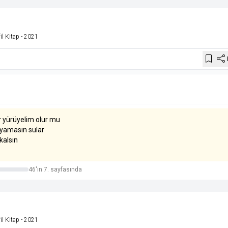
il Kitap
- 2021
 yürüyelim olur mu
ıyamasın sular
kalsın
46'ın 7. sayfasında
il Kitap
- 2021