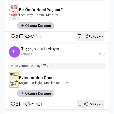
Bir Ömür Nasıl Yaşanır?
İlber Ortaylı
- Kronik Kitap
- 2019
Okuma Durumu
2
415
Paylaş
Tuğçe
,
bir kitabı okuyor.
Tu
2a
@tugce1
Puan vermedi
-
208 syf.
-
2021
Evlenmeden Önce
Doğan Cüceloğlu
- Kronik Kitap
- 2021
Okuma Durumu
2
421
Paylaş