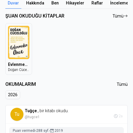
Duvar
Hakkında
Ben
Hikayeler
Raflar
İncelemele
ŞUAN OKUDUĞU KİTAPLAR
Tümü
Evlenmeden Önce
Doğan Cüceloğlu
OKUMALARIM
Tümü
2026
Tuğçe
,
bir kitabı okudu.
Tu
2a
@tugce1
Puan vermedi
-
288 syf.
-
2019