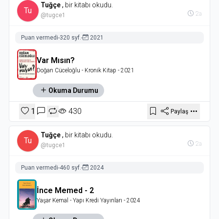
Tuğçe
,
bir kitabı okudu.
Tu
2a
@tugce1
Puan vermedi
-
320 syf.
-
2021
Var Mısın?
Doğan Cüceloğlu
- Kronik Kitap
- 2021
Okuma Durumu
1
430
Paylaş
Tuğçe
,
bir kitabı okudu.
Tu
2a
@tugce1
Puan vermedi
-
460 syf.
-
2024
İnce Memed - 2
Yaşar Kemal
- Yapı Kredi Yayınları
- 2024