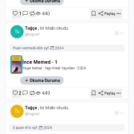
Okuma Durumu
1
440
Paylaş
Tuğçe
,
bir kitabı okudu.
Tu
2a
@tugce1
Puan vermedi
-
436 syf.
-
2024
İnce Memed - 1
Yaşar Kemal
- Yapı Kredi Yayınları
- 2024
Okuma Durumu
2
449
Paylaş
Tuğçe
,
bir kitabı okudu.
Tu
2a
@tugce1
5 puan
-
416 syf.
-
2024