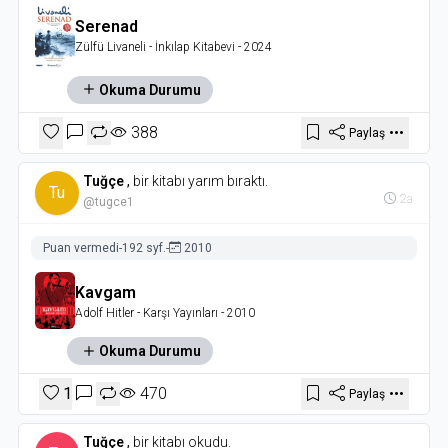
Serenad
Zülfü Livaneli
- İnkılap Kitabevi
- 2024
Okuma Durumu
388
Paylaş
Tuğçe
,
bir kitabı yarım bıraktı.
Tu
2a
@tugce1
Puan vermedi
-
192 syf.
-
2010
Kavgam
Adolf Hitler
- Karşı Yayınları
- 2010
Okuma Durumu
1
470
Paylaş
Tuğçe
,
bir kitabı okudu.