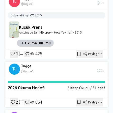
Tu
2a
@tugce1
5 puan
-
99 syf.
-
2015
Küçük Prens
Antoine de Saint-Exupery
- Hece Yayınları
- 2015
Okuma Durumu
1
425
Paylaş
Tuğçe
Tu
2a
@tugce1
2026 Okuma Hedefi
6 Kitap Okudu / 5 Hedef
2
854
Paylaş