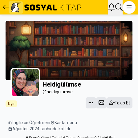
Heidigülümse
@heidigulumse
Takip Et
Üye
trip
İngilizce Öğretmeni
location_on
Kastamonu
calendar_month
Ağustos 2024 tarihinde katıldı