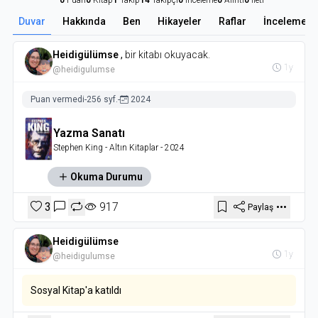
0
Puan
0
Kitap
1
Takip
14
Takipçi
0
İnceleme
0
Alıntı
0
İleti
Duvar
Hakkında
Ben
Hikayeler
Raflar
İncelemele
Heidigülümse
,
bir kitabı okuyacak.
1y
@heidigulumse
Puan vermedi
-
256 syf.
-
2024
Yazma Sanatı
Stephen King
- Altın Kitaplar
- 2024
Okuma Durumu
3
917
Paylaş
Heidigülümse
1y
@heidigulumse
Sosyal Kitap'a katıldı