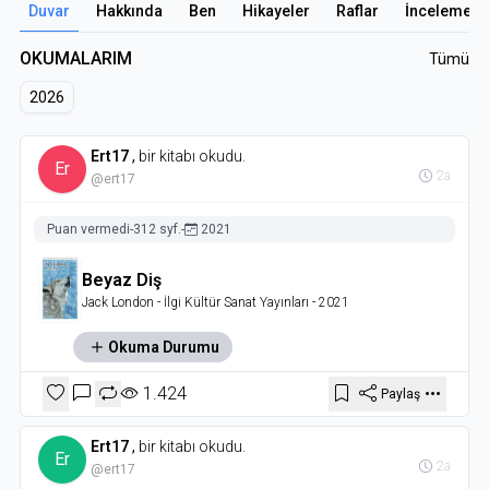
Duvar
Hakkında
Ben
Hikayeler
Raflar
İncelemele
OKUMALARIM
Tümü
2026
Ert17
,
bir kitabı okudu.
Er
2a
@ert17
Puan vermedi
-
312 syf.
-
2021
Beyaz Diş
Jack London
- İlgi Kültür Sanat Yayınları
- 2021
Okuma Durumu
1.424
Paylaş
Ert17
,
bir kitabı okudu.
Er
2a
@ert17