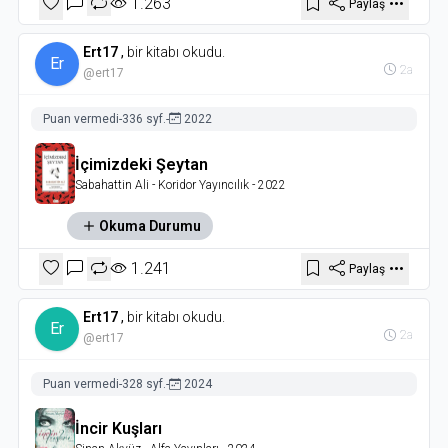
1.263
Paylaş
Ert17
,
bir kitabı okudu.
Er
2a
@ert17
Puan vermedi
-
336 syf.
-
2022
İçimizdeki Şeytan
Sabahattin Ali
- Koridor Yayıncılık
- 2022
Okuma Durumu
1.241
Paylaş
Ert17
,
bir kitabı okudu.
Er
2a
@ert17
Puan vermedi
-
328 syf.
-
2024
İncir Kuşları