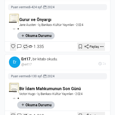
Puan vermedi
-
424 syf.
-
2024
Gurur ve Önyargı
Jane Austen
- İş Bankası Kültür Yayınları
- 2024
Okuma Durumu
1.335
Paylaş
Ert17
,
bir kitabı okudu.
Er
2a
@ert17
Puan vermedi
-
130 syf.
-
2024
Bir İdam Mahkumunun Son Günü
Vıctor Hugo
- İş Bankası Kültür Yayınları
- 2024
Okuma Durumu