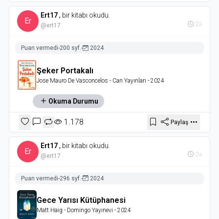
Ert17
,
bir kitabı okudu.
Er
2a
@ert17
Puan vermedi
-
200 syf.
-
2024
Şeker Portakalı
Jose Mauro De Vasconcelos
- Can Yayınları
- 2024
Okuma Durumu
1.178
Paylaş
Ert17
,
bir kitabı okudu.
Er
2a
@ert17
Puan vermedi
-
296 syf.
-
2024
Gece Yarısı Kütüphanesi
Matt Haig
- Domingo Yayınevi
- 2024