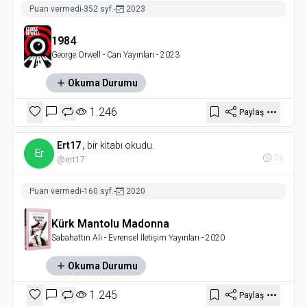
Puan vermedi
-
352 syf.
-
2023
1984
George Orwell
- Can Yayınları
- 2023
Okuma Durumu
1.246
Paylaş
Ert17
,
bir kitabı okudu.
Er
2a
@ert17
Puan vermedi
-
160 syf.
-
2020
Kürk Mantolu Madonna
Sabahattin Ali
- Evrensel İletişim Yayınları
- 2020
Okuma Durumu
1.245
Paylaş