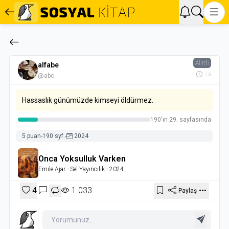
Alıntı
alfabe
1a
@abc_
Hassaslık günümüzde kimseyi öldürmez.
190'ın 29. sayfasında
5 puan
-
190 syf.
-
2024
Onca Yoksulluk Varken
Emile Ajar
- Sel Yayıncılık
- 2024
4
1.033
Paylaş