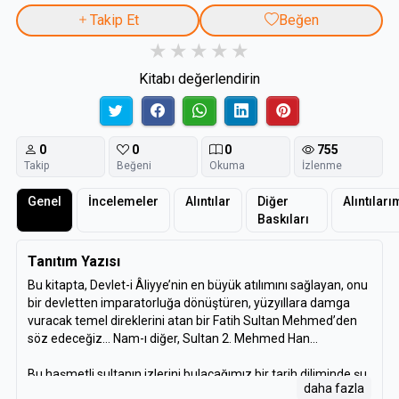
Takip Et
Beğen
Kitabı değerlendirin
0
0
0
755
Takip
Beğeni
Okuma
İzlenme
Genel
İncelemeler
Alıntılar
Diğer
Alıntıları
Baskıları
Tanıtım Yazısı
Bu kitapta, Devlet-i Âliyye’nin en büyük atılımını sağlayan, onu
bir devletten imparatorluğa dönüştüren, yüzyıllara damga
vuracak temel direklerini atan bir Fatih Sultan Mehmed’den
söz edeceğiz… Nam-ı diğer, Sultan 2. Mehmed Han…
Bu haşmetli sultanın izlerini bulacağımız bir tarih diliminde şu
daha fazla
soruların cevaplarını arayacağız?