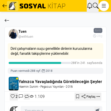
Alıntı
Tuen
28g
@withtuen
Dinî çatışmaların suçu genellikle dinlerin kurucularına
değil, fanatik takipçilerine yüklenebilir.
288'in 241. sayfasında
Puan vermedi
-
288 syf.
-
2018
Yalnızca Yavaşladığında Görebileceğin Şeyler
Haemin Sunim
- Pegasus Yayınları
- 2018
2
1.109
Paylaş