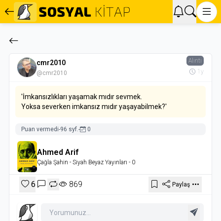
Alıntı
cmr2010
1y
@cmr2010
'İmkansızlıkları yaşamak mıdır sevmek.
Yoksa severken imkansız mıdır yaşayabilmek?'
Puan vermedi
-
96 syf.
-
0
Ahmed Arif
Çağla Şahin
- Siyah Beyaz Yayınları
- 0
6
869
Paylaş