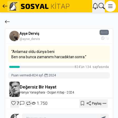
Alıntı
Ayşe Derviş
1y
@ayse_dervis
“Anlamaz oldu dünya beni
Ben ona bunca zamanımı harcadıktan sonra.”
824'ün 134. sayfasında
Puan vermedi
-
824 syf.
-
2024
Değersiz Bir Hayat
Hanya Yanagihara
- Doğan Kitap
- 2024
7
1.750
Paylaş