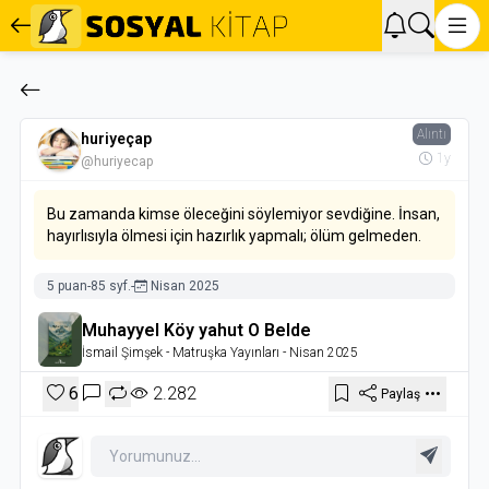
Alıntı
huriyeçap
1y
@huriyecap
Bu zamanda kimse öleceğini söylemiyor sevdiğine. İnsan,
hayırlısıyla ölmesi için hazırlık yapmalı; ölüm gelmeden.
5 puan
-
85 syf.
-
Nisan 2025
Muhayyel Köy yahut O Belde
İsmail Şimşek
- Matruşka Yayınları
- Nisan 2025
6
2.282
Paylaş