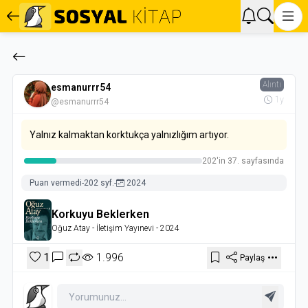
Alıntı
esmanurrr54
1y
@esmanurrr54
Yalnız kalmaktan korktukça yalnızlığım artıyor.
202'in 37. sayfasında
Puan vermedi
-
202 syf.
-
2024
Korkuyu Beklerken
Oğuz Atay
- İletişim Yayınevi
- 2024
1
1.996
Paylaş