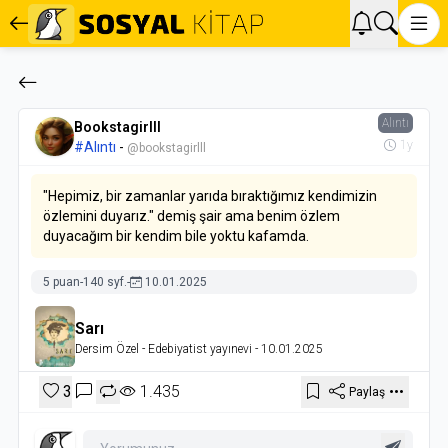
Alıntı
Bookstagirlll
1y
#Alıntı
-
@bookstagirlll
"Hepimiz, bir zamanlar yarıda bıraktığımız kendimizin
özlemini duyarız." demiş şair ama benim özlem
duyacağım bir kendim bile yoktu kafamda.
5 puan
-
140 syf.
-
10.01.2025
Sarı
Dersim Özel
- Edebiyatist yayınevi
- 10.01.2025
3
1.435
Paylaş