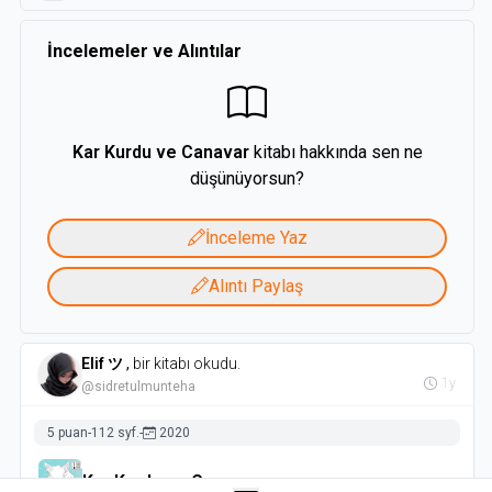
avcı olduğunu sorgulamaya başlar. Gerçekte uzak durulması
gereken Canavar kimdir? Köyün tavuklarına dadanan Kar
İncelemeler ve Alıntılar
Kurdu mu, yoksa Mizgin`lerin evini mesken tutan zalim
canavar mı?
Sevginin değiştirici gücünü, dokunaklı bir hikâye aracılığıyla
anlatan Kar Kurdu ve Canavar, ne pahasına olursa olsun
Kar Kurdu ve Canavar
kitabı hakkında sen ne
inandığımız gerçeklerden vazgeçmememiz gerektiğini
düşünüyorsun?
savunuyor.
İnceleme Yaz
Alıntı Paylaş
Elif ツ
,
bir kitabı okudu.
1y
@sidretulmunteha
5 puan
-
112 syf.
-
2020
Kar Kurdu ve Canavar