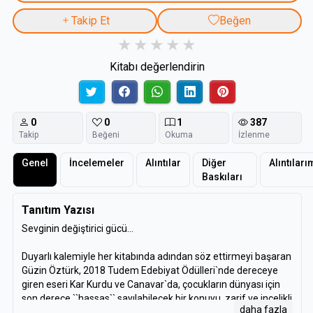
Takip Et
Beğen
Kitabı değerlendirin
0
0
1
387
Takip
Beğeni
Okuma
İzlenme
Genel
İncelemeler
Alıntılar
Diğer
Alıntıları
Baskıları
Tanıtım Yazısı
Sevginin değiştirici gücü...
Duyarlı kalemiyle her kitabında adından söz ettirmeyi başaran
Güzin Öztürk, 2018 Tudem Edebiyat Ödülleri`nde dereceye
giren eseri Kar Kurdu ve Canavar`da, çocukların dünyası için
son derece ``hassas`` sayılabilecek bir konuyu, zarif ve incelikli
daha fazla
bir üslupla ele alıyor.