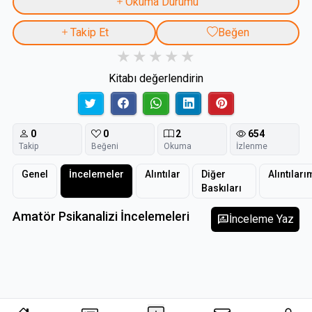
Okuma Durumu
Takip Et
Beğen
Kitabı değerlendirin
0
0
2
654
Takip
Beğeni
Okuma
İzlenme
Genel
İncelemeler
Alıntılar
Diğer
Alıntıları
Baskıları
Amatör Psikanalizi İncelemeleri
rate_review
İnceleme Yaz