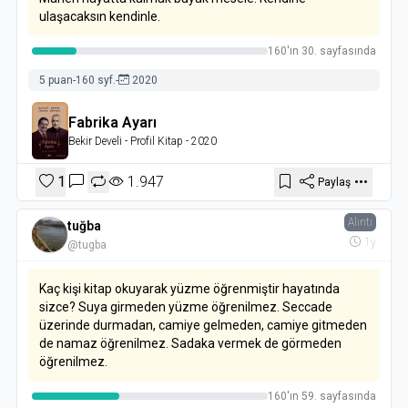
ulaşacaksın kendinle.
160'ın 30. sayfasında
5 puan
-
160 syf.
-
2020
Fabrika Ayarı
Bekir Develi
- Profil Kitap
- 2020
1
1.947
Paylaş
Alıntı
tuğba
1y
@tugba
Kaç kişi kitap okuyarak yüzme öğrenmiştir hayatında
sizce? Suya girmeden yüzme öğrenilmez. Seccade
üzerinde durmadan, camiye gelmeden, camiye gitmeden
de namaz öğrenilmez. Sadaka vermek de görmeden
öğrenilmez.
160'ın 59. sayfasında