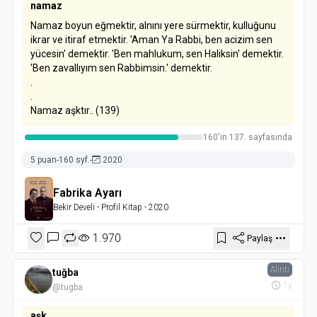
namaz
Namaz boyun eğmektir, alnını yere sürmektir, kulluğunu
ikrar ve itiraf etmektir. 'Aman Ya Rabbi, ben acizim sen
yücesin' demektir. 'Ben mahlukum, sen Haliksin' demektir.
'Ben zavallıyım sen Rabbimsin.' demektir.
.
.
Namaz aşktır.. (139)
160'ın 137. sayfasında
5 puan
-
160 syf.
-
2020
Fabrika Ayarı
Bekir Develi
- Profil Kitap
- 2020
1.970
Paylaş
Alıntı
tuğba
1y
@tugba
aşk