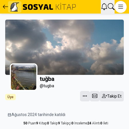
tuğba
@tugba
Takip Et
Üye
calendar_month
Ağustos 2024 tarihinde katıldı
50
Puan
9
Kitap
0
Takip
9
Takipçi
0
İnceleme
24
Alıntı
0
İleti