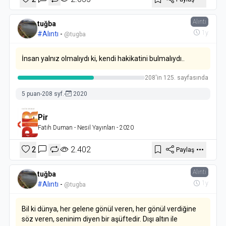
Alıntı
tuğba
1y
#Alıntı
-
@tugba
İnsan yalnız olmalıydı ki, kendi hakikatini bulmalıydı..
208'in 125. sayfasında
5 puan
-
208 syf.
-
2020
Pir
Fatih Duman
- Nesil Yayınları
- 2020
2
2.402
Paylaş
Alıntı
tuğba
1y
#Alıntı
-
@tugba
Bil ki dünya, her gelene gönül veren, her gönül verdiğine
söz veren, seninim diyen bir aşüftedir. Dışı altın ile