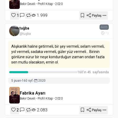
Bekir Develi
- Profil Kitap
- 2020
1
1.999
Paylaş
Alıntı
tuğba
1y
@tugba
Alışkanlık haline getirmeli, bir şey vermeli; selam vermeli,
yol vermeli, sadaka vermeli, güler yüz vermeli... Birinin
gönlüne sürur bir neşe kondurduğun zaman ondan fazla
sen mutlu olacaksın, emin ol.
160'ın 45. sayfasında
5 puan
-
160 syf.
-
2020
Fabrika Ayarı
Bekir Develi
- Profil Kitap
- 2020
2
2.083
Paylaş