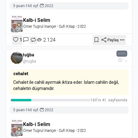
5 puan
-
160 syf.
-
2022
Kalb-i Selim
Ömer Tuğrul İnançer
- Sufi Kitap
- 2022
1
2.124
Paylaş
Alıntı
tuğba
1y
@tugba
cehalet
Cehalet ile cahili ayırmak iktiza eder. İslam cahilin değil,
cehaletin düşmanıdır.
160'ın 41. sayfasında
5 puan
-
160 syf.
-
2022
Kalb-i Selim
Ömer Tuğrul İnançer
- Sufi Kitap
- 2022