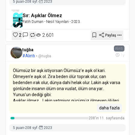
5 puan
-
208 syf.
-
2023
Sır: Aşıklar Ölmez
Fatih Duman
- Nesil Yayınları
- 2023
2
2.601
Paylaş
Alıntı
tuğba
1y
#Alıntı
-
@tugba
Ölümsüz bir aşk istiyorsan Ölümsüz'e aşık ol kari.
Ölmeyen'e aşık ol. Zira beden ölür toprak olur, can
bedenden ırak olur, dünya dahi helak olur. Lakin aşk varsa
gönlünde insanın ölüm ona vuslat, ölüm ona yar..
Yunus'un dediği gibi:
Aşıklar ölmez... Lakin yetmiyor gücümüz ölmeyen ölüleri
görmeye..
daha fazla
208'in 11. sayfasında
5 puan
-
208 syf.
-
2023