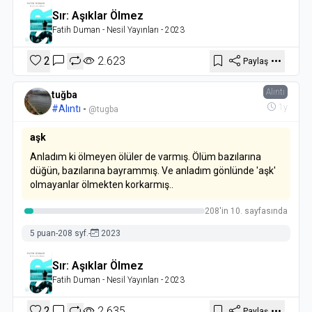
Sır: Aşıklar Ölmez
Fatih Duman
- Nesil Yayınları
- 2023
2
2.623
Paylaş
Alıntı
tuğba
1y
#Alıntı
-
@tugba
aşk
Anladım ki ölmeyen ölüler de varmış. Ölüm bazılarına
düğün, bazılarına bayrammış. Ve anladım gönlünde 'aşk'
olmayanlar ölmekten korkarmış..
208'in 10. sayfasında
5 puan
-
208 syf.
-
2023
Sır: Aşıklar Ölmez
Fatih Duman
- Nesil Yayınları
- 2023
2
2.635
Paylaş