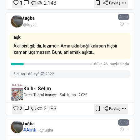
1
2.143
Paylaş
Alıntı
tuğba
1y
@tugba
aşk
Akıl pist gibidir, lazımdır. Ama akla bağlı kalırsan hiçbir
zaman uçamazsın. Bunu anlamak aşktır..
160'ın 26. sayfasında
5 puan
-
160 syf.
-
2022
Kalb-i Selim
Ömer Tuğrul İnançer
- Sufi Kitap
- 2022
2
2.183
Paylaş
Alıntı
tuğba
1y
#Alıntı
-
@tugba