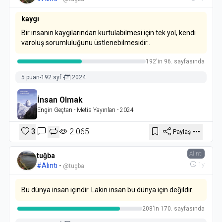
kaygı
Bir insanın kaygılarından kurtulabilmesi için tek yol, kendi
varoluş sorumluluğunu üstlenebilmesidir..
192'in 96. sayfasında
5 puan
-
192 syf.
-
2024
İnsan Olmak
Engin Geçtan
- Metis Yayınları
- 2024
3
2.065
Paylaş
Alıntı
tuğba
1y
#Alıntı
-
@tugba
Bu dünya insan içindir. Lakin insan bu dünya için değildir..
208'in 170. sayfasında