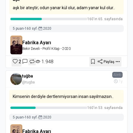
aşk bir ateştir; odun yanar kül olur, adam yanar kul olur..
160'ın 65. sayfasında
5 puan
-
160 syf.
-
2020
Fabrika Ayarı
Bekir Develi
- Profil Kitap
- 2020
2
1.948
Paylaş
Alıntı
tuğba
1y
@tugba
Kimsenin derdiyle dertlenmiyorsan insan sayılmazsın..
160'ın 53. sayfasında
5 puan
-
160 syf.
-
2020
Fabrika Ayarı