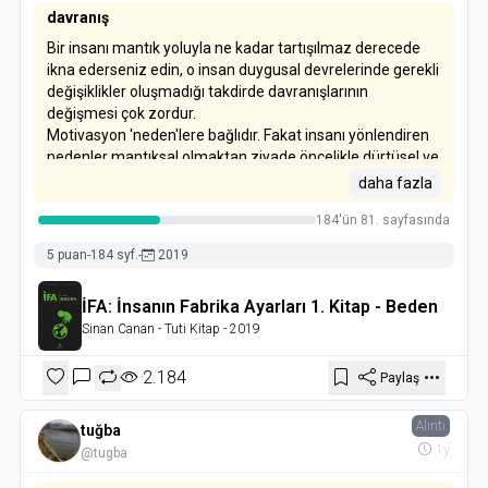
davranış
Bir insanı mantık yoluyla ne kadar tartışılmaz derecede
ikna ederseniz edin, o insan duygusal devrelerinde gerekli
değişiklikler oluşmadığı takdirde davranışlarının
değişmesi çok zordur.
Motivasyon 'neden'lere bağlıdır. Fakat insanı yönlendiren
nedenler mantıksal olmaktan ziyade öncelikle dürtüsel ve
duygusaldır.
daha fazla
184'ün 81. sayfasında
5 puan
-
184 syf.
-
2019
İFA: İnsanın Fabrika Ayarları 1. Kitap - Beden
Sinan Canan
- Tuti Kitap
- 2019
2.184
Paylaş
Alıntı
tuğba
1y
@tugba