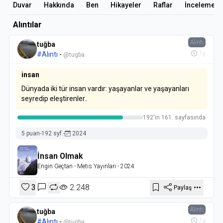
Duvar
Hakkında
Ben
Hikayeler
Raflar
İncelemele
Alıntılar
Alıntı
tuğba
1y
#Alıntı
-
@tugba
insan
Dünyada iki tür insan vardır: yaşayanlar ve yaşayanları
seyredip eleştirenler..
192'in 161. sayfasında
5 puan
-
192 syf.
-
2024
İnsan Olmak
Engin Geçtan
- Metis Yayınları
- 2024
3
2.248
Paylaş
Alıntı
tuğba
1y
#Alıntı
-
@tugba