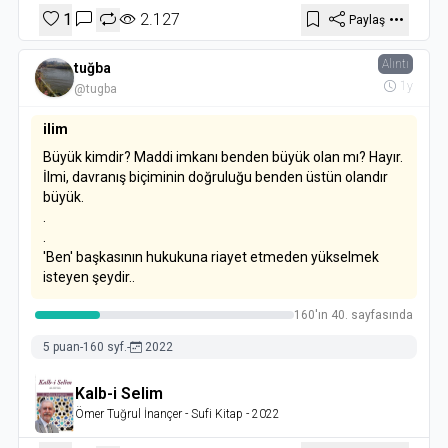
1
2.127
Paylaş
Alıntı
tuğba
1y
@tugba
ilim
Büyük kimdir? Maddi imkanı benden büyük olan mı? Hayır.
İlmi, davranış biçiminin doğruluğu benden üstün olandır
büyük.
.
.
'Ben' başkasının hukukuna riayet etmeden yükselmek
isteyen şeydir..
160'ın 40. sayfasında
5 puan
-
160 syf.
-
2022
Kalb-i Selim
Ömer Tuğrul İnançer
- Sufi Kitap
- 2022