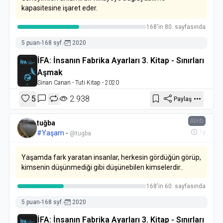
kapasitesine işaret eder.
168'in 80. sayfasında
5 puan
-
168 syf.
-
2020
İFA: İnsanın Fabrika Ayarları 3. Kitap - Sınırları
Aşmak
Sinan Canan
- Tuti Kitap
- 2020
5
2.938
Paylaş
Alıntı
tuğba
1y
#Yaşam
-
@tugba
Yaşamda fark yaratan insanlar, herkesin gördüğün görüp,
kimsenin düşünmediği gibi düşünebilen kimselerdir..
168'in 60. sayfasında
5 puan
-
168 syf.
-
2020
İFA: İnsanın Fabrika Ayarları 3. Kitap - Sınırları