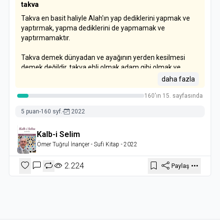
takva
Takva en basit haliyle Alah'ın yap dediklerini yapmak ve
yaptırmak, yapma dediklerini de yapmamak ve
yaptırmamaktır.
Takva demek dünyadan ve ayağının yerden kesilmesi
demek değildir. takva ehli olmak adam gibi olmak ve
müslüman gibi yaşamaktır.
daha fazla
160'ın 15. sayfasında
Takva hedef değil duraktır. hedef nedir peki? Allah'a
ulaşmak mı? Hayır. Allahlı olmak, Allah'ta olmak, Allah ile
5 puan
-
160 syf.
-
2022
olmaktır..
Kalb-i Selim
Ömer Tuğrul İnançer
- Sufi Kitap
- 2022
2.224
Paylaş