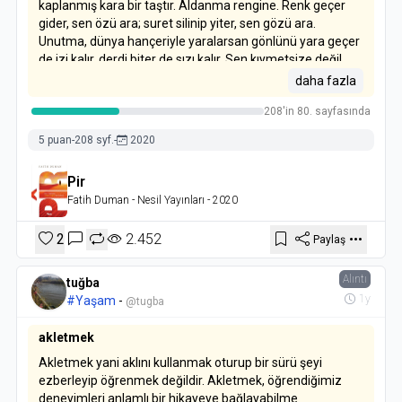
kaplanmış kara bir taştır. Aldanma rengine. Renk geçer
gider, sen özü ara; suret silinip yiter, sen gözü ara.
Unutma, dünya hançeriyle yaralarsan gönlünü yara geçer
de izi kalır, derdi biter de sızı kalır. Sen kıymetsize değil,
kıymeti sonsuza talip ol. Zira bir sultana köle olmak,
daha fazla
kölelere sultan olmaktan daha evladır..
208'in 80. sayfasında
5 puan
-
208 syf.
-
2020
Pir
Fatih Duman
- Nesil Yayınları
- 2020
2
2.452
Paylaş
Alıntı
tuğba
1y
#Yaşam
-
@tugba
akletmek
Akletmek yani aklını kullanmak oturup bir sürü şeyi
ezberleyip öğrenmek değildir. Akletmek, öğrendiğimiz
deneyimleri anlamlı bir hikayeye bağlayabilme