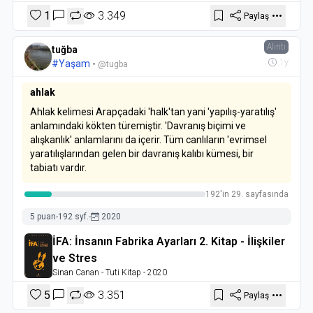
1
3.349
Paylaş
Alıntı
tuğba
1y
#Yaşam
-
@tugba
ahlak
Ahlak kelimesi Arapçadaki 'halk'tan yani 'yapılış-yaratılış'
anlamındaki kökten türemiştir. 'Davranış biçimi ve
alışkanlık' anlamlarını da içerir. Tüm canlıların 'evrimsel
yaratılışlarından gelen bir davranış kalıbı kümesi, bir
tabiatı vardır.
192'in 29. sayfasında
5 puan
-
192 syf.
-
2020
İFA: İnsanın Fabrika Ayarları 2. Kitap - İlişkiler
ve Stres
Sinan Canan
- Tuti Kitap
- 2020
5
3.351
Paylaş