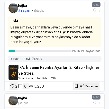
Alıntı
tuğba
1y
#Yaşam
-
@tugba
ilişki
Besin almaya, barınaklara veya güvende olmaya nasıl
ihtiyaç duyarsak diğer insanlarla ilişki kurmaya, onlarla
duygularımızı ve yaşamımızı paylaşmaya da o kadar
derin ihtiyaç duyarız..
192'in 19. sayfasında
5 puan
-
192 syf.
-
2020
İFA: İnsanın Fabrika Ayarları 2. Kitap - İlişkiler
ve Stres
Sinan Canan
- Tuti Kitap
- 2020
2
3.260
Paylaş
Alıntı
tuğba
1y
@tugba