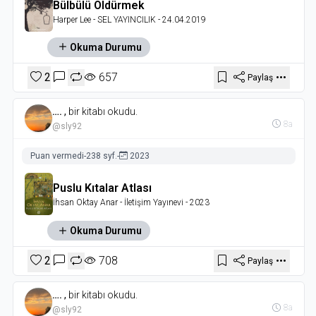
Bülbülü Öldürmek
Harper Lee
- SEL YAYINCILIK
- 24.04.2019
Okuma Durumu
2
657
Paylaş
….
,
bir kitabı okudu.
8a
@sly92
Puan vermedi
-
238 syf.
-
2023
Puslu Kıtalar Atlası
İhsan Oktay Anar
- İletişim Yayınevi
- 2023
Okuma Durumu
2
708
Paylaş
….
,
bir kitabı okudu.
8a
@sly92