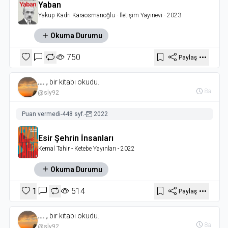
Yaban
Yakup Kadri Karaosmanoğlu
- İletişim Yayınevi
- 2023
Okuma Durumu
750
Paylaş
….
,
bir kitabı okudu.
8a
@sly92
Puan vermedi
-
448 syf.
-
2022
Esir Şehrin İnsanları
Kemal Tahir
- Ketebe Yayınları
- 2022
Okuma Durumu
1
514
Paylaş
….
,
bir kitabı okudu.
8a
@sly92