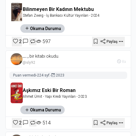
Bilinmeyen Bir Kadının Mektubu
Stefan Zweig
- İş Bankası Kültür Yayınları
- 2024
Okuma Durumu
2
597
Paylaş
….
,
bir kitabı okudu.
8a
@sly92
Puan vermedi
-
224 syf.
-
2023
Aşkımız Eski Bir Roman
Ahmet Ümit
- Yapı Kredi Yayınları
- 2023
Okuma Durumu
2
514
Paylaş