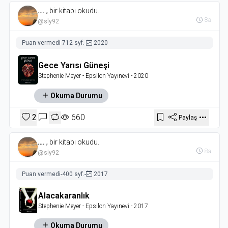
….
,
bir kitabı okudu.
8a
@sly92
Puan vermedi
-
712 syf.
-
2020
Gece Yarısı Güneşi
Stephenie Meyer
- Epsilon Yayınevi
- 2020
Okuma Durumu
2
660
Paylaş
….
,
bir kitabı okudu.
8a
@sly92
Puan vermedi
-
400 syf.
-
2017
Alacakaranlık
Stephenie Meyer
- Epsilon Yayınevi
- 2017
Okuma Durumu