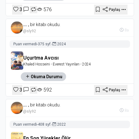
3
576
Paylaş
….
,
bir kitabı okudu.
8a
@sly92
Puan vermedi
-
375 syf.
-
2024
Uçurtma Avcısı
Khaled Hosseini
- Everest Yayınları
- 2024
Okuma Durumu
3
592
Paylaş
….
,
bir kitabı okudu.
8a
@sly92
Puan vermedi
-
408 syf.
-
2022
En Son Yürekler Ölür