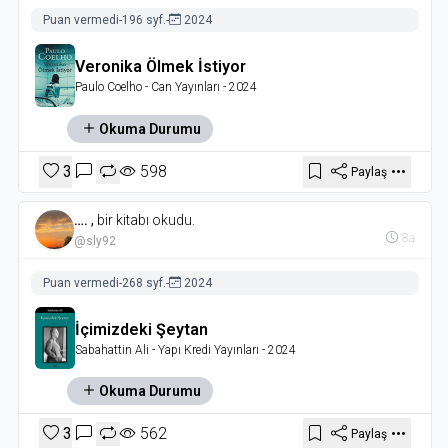
Puan vermedi
-
196 syf.
-
2024
Veronika Ölmek İstiyor
Paulo Coelho
- Can Yayınları
- 2024
Okuma Durumu
3
598
Paylaş
….
,
bir kitabı okudu.
8a
@sly92
Puan vermedi
-
268 syf.
-
2024
İçimizdeki Şeytan
Sabahattin Ali
- Yapı Kredi Yayınları
- 2024
Okuma Durumu
3
562
Paylaş