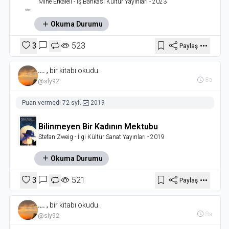
Mine Erkaleli
- İş Bankası Kültür Yayınları
- 2023
Okuma Durumu
3
523
Paylaş
….
,
bir kitabı okudu.
8a
@sly92
Puan vermedi
-
72 syf.
-
2019
Bilinmeyen Bir Kadının Mektubu
Stefan Zweig
- İlgi Kültür Sanat Yayınları
- 2019
Okuma Durumu
3
521
Paylaş
….
,
bir kitabı okudu.
8a
@sly92