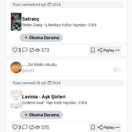
Puan vermedi
-
64 syf.
-
2024
Satranç
Stefan Zweig
- İş Bankası Kültür Yayınları
- 2024
Okuma Durumu
3
573
Paylaş
….
,
bir kitabı okudu.
8a
@sly92
Puan vermedi
-
78 syf.
-
2024
Lavinia - Aşk Şiirleri
Özdemir Asaf
- Yapı Kredi Yayınları
- 2024
Okuma Durumu
3
535
Paylaş