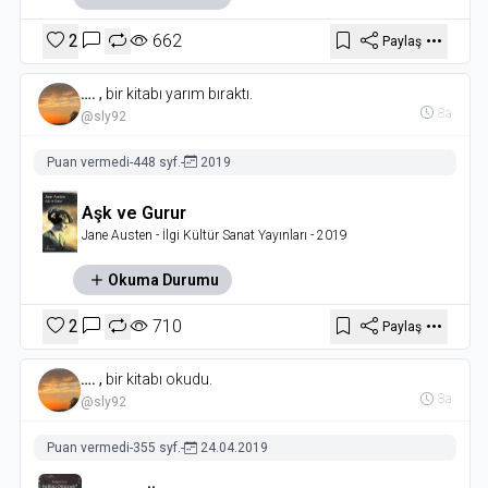
2
662
Paylaş
….
,
bir kitabı yarım bıraktı.
8a
@sly92
Puan vermedi
-
448 syf.
-
2019
Aşk ve Gurur
Jane Austen
- İlgi Kültür Sanat Yayınları
- 2019
Okuma Durumu
2
710
Paylaş
….
,
bir kitabı okudu.
8a
@sly92
Puan vermedi
-
355 syf.
-
24.04.2019