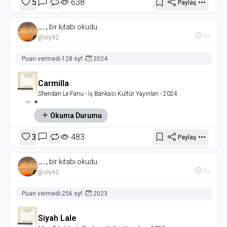
5
638
Paylaş
….
,
bir kitabı okudu.
8a
@sly92
Puan vermedi
-
128 syf.
-
2024
Carmilla
Sheridan Le Fanu
- İş Bankası Kültür Yayınları
- 2024
Okuma Durumu
3
483
Paylaş
….
,
bir kitabı okudu.
8a
@sly92
Puan vermedi
-
256 syf.
-
2023
Siyah Lale