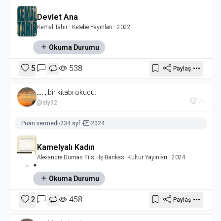
Devlet Ana
Kemal Tahir
- Ketebe Yayınları
- 2022
Okuma Durumu
5
538
Paylaş
….
,
bir kitabı okudu.
7a
@sly92
Puan vermedi
-
234 syf.
-
2024
Kamelyalı Kadın
Alexandre Dumas Fils
- İş Bankası Kültür Yayınları
- 2024
Okuma Durumu
2
458
Paylaş