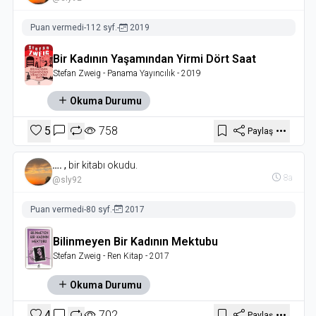
Puan vermedi
-
112 syf.
-
2019
Bir Kadının Yaşamından Yirmi Dört Saat
Stefan Zweig
- Panama Yayıncılık
- 2019
Okuma Durumu
5
758
Paylaş
….
,
bir kitabı okudu.
8a
@sly92
Puan vermedi
-
80 syf.
-
2017
Bilinmeyen Bir Kadının Mektubu
Stefan Zweig
- Ren Kitap
- 2017
Okuma Durumu
4
702
Paylaş