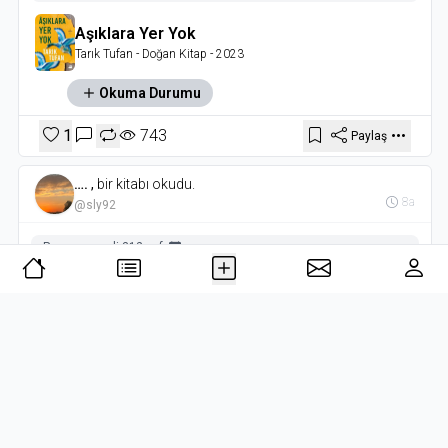
Aşıklara Yer Yok
Tarık Tufan
- Doğan Kitap
- 2023
Okuma Durumu
1
743
Paylaş
….
,
bir kitabı okudu.
8a
@sly92
Puan vermedi
-
312 syf.
-
Gece Açan Çiçekler
Tarık Tufan
- Doğan Kitap
Okuma Durumu
1
390
Paylaş
….
,
bir kitabı okudu.