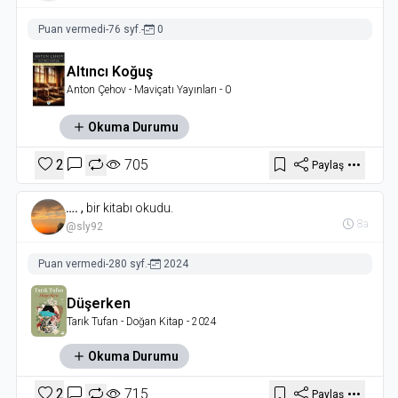
Puan vermedi
-
76 syf.
-
0
Altıncı Koğuş
Anton Çehov
- Maviçatı Yayınları
- 0
Okuma Durumu
2
705
Paylaş
….
,
bir kitabı okudu.
8a
@sly92
Puan vermedi
-
280 syf.
-
2024
Düşerken
Tarık Tufan
- Doğan Kitap
- 2024
Okuma Durumu
2
715
Paylaş