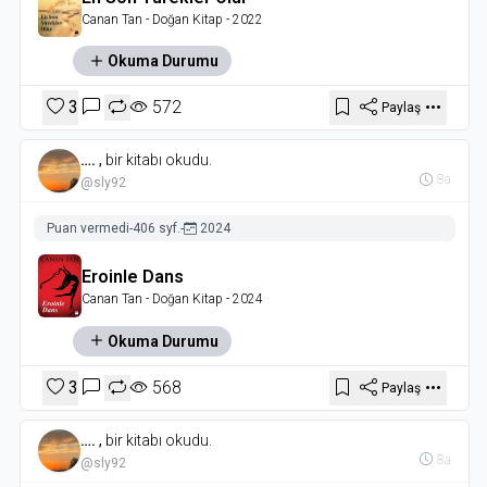
Canan Tan
- Doğan Kitap
- 2022
Okuma Durumu
3
572
Paylaş
….
,
bir kitabı okudu.
8a
@sly92
Puan vermedi
-
406 syf.
-
2024
Eroinle Dans
Canan Tan
- Doğan Kitap
- 2024
Okuma Durumu
3
568
Paylaş
….
,
bir kitabı okudu.
8a
@sly92