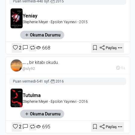
Puan vermedi
-
440 syf.
-
2015
Yeniay
Stephenie Meyer
- Epsilon Yayınevi
- 2015
Okuma Durumu
2
668
Paylaş
….
,
bir kitabı okudu.
8a
@sly92
Puan vermedi
-
541 syf.
-
2016
Tutulma
Stephenie Meyer
- Epsilon Yayınevi
- 2016
Okuma Durumu
2
695
Paylaş