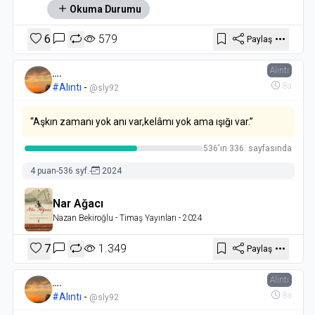
Okuma Durumu
6
579
Paylaş
Alıntı
….
8a
#Alıntı
-
@sly92
“Aşkın zamanı yok anı var,kelâmı yok ama ışığı var.”
536'ın 336. sayfasında
4 puan
-
536 syf.
-
2024
Nar Ağacı
Nazan Bekiroğlu
- Timaş Yayınları
- 2024
7
1.349
Paylaş
Alıntı
….
8a
#Alıntı
-
@sly92