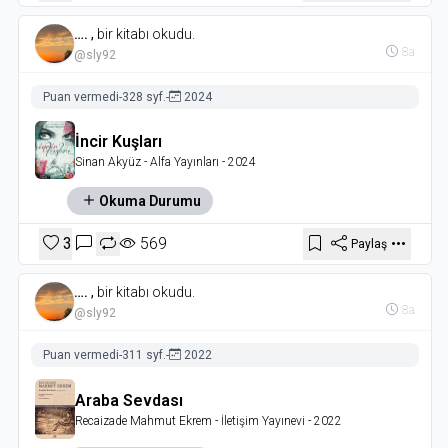
….
,
bir kitabı okudu.
8a
@sly92
Puan vermedi
-
328 syf.
-
2024
İncir Kuşları
Sinan Akyüz
- Alfa Yayınları
- 2024
Okuma Durumu
3
569
Paylaş
….
,
bir kitabı okudu.
8a
@sly92
Puan vermedi
-
311 syf.
-
2022
Araba Sevdası
Recaizade Mahmut Ekrem
- İletişim Yayınevi
- 2022