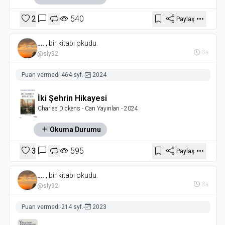
2
540
Paylaş
….
,
bir kitabı okudu.
8a
@sly92
Puan vermedi
-
464 syf.
-
2024
İki Şehrin Hikayesi
Charles Dickens
- Can Yayınları
- 2024
Okuma Durumu
3
595
Paylaş
….
,
bir kitabı okudu.
8a
@sly92
Puan vermedi
-
214 syf.
-
2023