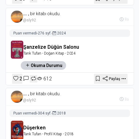
….
,
bir kitabı okudu.
8a
@sly92
Puan vermedi
-
276 syf.
-
2024
Şanzelize Düğün Salonu
Tarık Tufan
- Doğan Kitap
- 2024
Okuma Durumu
2
612
Paylaş
….
,
bir kitabı okudu.
8a
@sly92
Puan vermedi
-
304 syf.
-
2018
Düşerken
Tarık Tufan
- Profil Kitap
- 2018