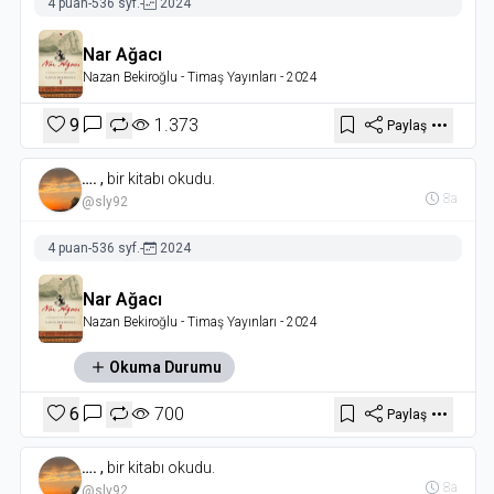
4 puan
-
536 syf.
-
2024
Nar Ağacı
Nazan Bekiroğlu
- Timaş Yayınları
- 2024
9
1.373
Paylaş
….
,
bir kitabı okudu.
8a
@sly92
4 puan
-
536 syf.
-
2024
Nar Ağacı
Nazan Bekiroğlu
- Timaş Yayınları
- 2024
Okuma Durumu
6
700
Paylaş
….
,
bir kitabı okudu.
8a
@sly92