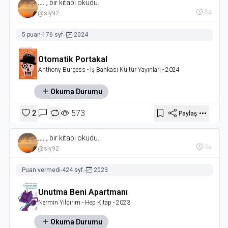
….
,
bir kitabı okudu.
8a
@sly92
5 puan
-
176 syf.
-
2024
Otomatik Portakal
Anthony Burgess
- İş Bankası Kültür Yayınları
- 2024
Okuma Durumu
2
573
Paylaş
….
,
bir kitabı okudu.
8a
@sly92
Puan vermedi
-
424 syf.
-
2023
Unutma Beni Apartmanı
Nermin Yıldırım
- Hep Kitap
- 2023
Okuma Durumu