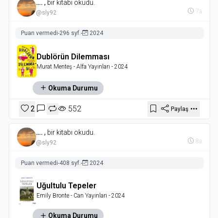
….
,
bir kitabı okudu.
7a
@sly92
Puan vermedi
-
296 syf.
-
2024
Dublörün Dilemması
Murat Menteş
- Alfa Yayınları
- 2024
Okuma Durumu
2
552
Paylaş
….
,
bir kitabı okudu.
8a
@sly92
Puan vermedi
-
408 syf.
-
2024
Uğultulu Tepeler
Emily Bronte
- Can Yayınları
- 2024
Okuma Durumu