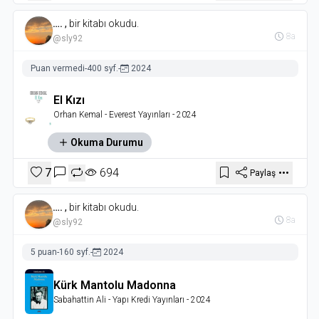
….
,
bir kitabı okudu.
8a
@sly92
Puan vermedi
-
400 syf.
-
2024
El Kızı
Orhan Kemal
- Everest Yayınları
- 2024
Okuma Durumu
7
694
Paylaş
….
,
bir kitabı okudu.
8a
@sly92
5 puan
-
160 syf.
-
2024
Kürk Mantolu Madonna
Sabahattin Ali
- Yapı Kredi Yayınları
- 2024