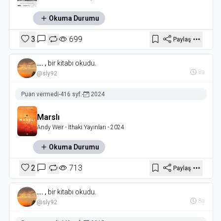
Okuma Durumu
3
699
Paylaş
….
,
bir kitabı okudu.
8a
@sly92
Puan vermedi
-
416 syf.
-
2024
Marslı
Andy Weir
- İthaki Yayınları
- 2024
Okuma Durumu
2
713
Paylaş
….
,
bir kitabı okudu.
8a
@sly92