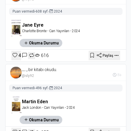
Puan vermedi
-
608 syf.
-
2024
Jane Eyre
Charlotte Bronte
- Can Yayınları
- 2024
Okuma Durumu
4
616
Paylaş
….
,
bir kitabı okudu.
8a
@sly92
Puan vermedi
-
496 syf.
-
2024
Martin Eden
Jack London
- Can Yayınları
- 2024
Okuma Durumu