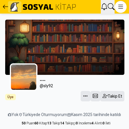
….
@sly92
Takip Et
Üye
trip
Yok
location_on
Türkiyede Oturmuyorum
calendar_month
Kasım 2025 tarihinde katıldı
50
Puan
60
Kitap
13
Takip
14
Takipçi
0
İnceleme
4
Alıntı
0
İleti