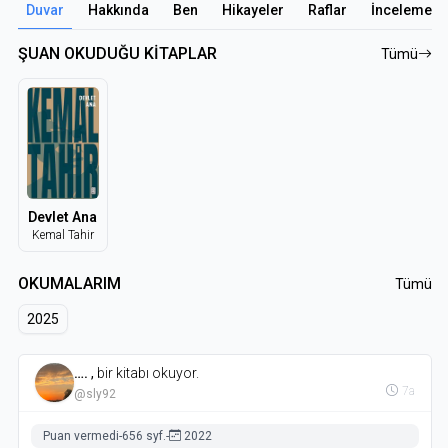
Duvar
Hakkında
Ben
Hikayeler
Raflar
İncelemele
ŞUAN OKUDUĞU KİTAPLAR
Tümü
Devlet Ana
Kemal Tahir
OKUMALARIM
Tümü
2025
….
,
bir kitabı okuyor.
7a
@sly92
Puan vermedi
-
656 syf.
-
2022