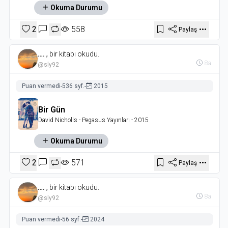
Okuma Durumu
2
558
Paylaş
….
,
bir kitabı okudu.
8a
@sly92
Puan vermedi
-
536 syf.
-
2015
Bir Gün
David Nicholls
- Pegasus Yayınları
- 2015
Okuma Durumu
2
571
Paylaş
….
,
bir kitabı okudu.
8a
@sly92
Puan vermedi
-
56 syf.
-
2024