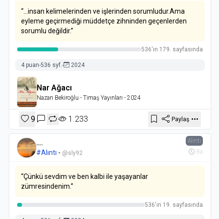
“…insan kelimelerinden ve işlerinden sorumludur.Ama
eyleme geçirmediği müddetçe zihninden geçenlerden
sorumlu değildir.”
536'ın 179. sayfasında
4 puan
-
536 syf.
-
2024
Nar Ağacı
Nazan Bekiroğlu
- Timaş Yayınları
- 2024
9
1.233
Paylaş
Alıntı
….
8a
#Alıntı
-
@sly92
“Çünkü sevdim ve ben kalbi ile yaşayanlar
zümresindenim.”
536'ın 19. sayfasında