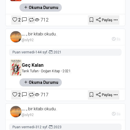
Okuma Durumu
2
712
Paylaş
….
,
bir kitabı okudu.
8a
@sly92
Puan vermedi
-
144 syf.
-
2021
Geç Kalan
Tarık Tufan
- Doğan Kitap
- 2021
Okuma Durumu
2
717
Paylaş
….
,
bir kitabı okudu.
8a
@sly92
Puan vermedi
-
312 syf.
-
2023