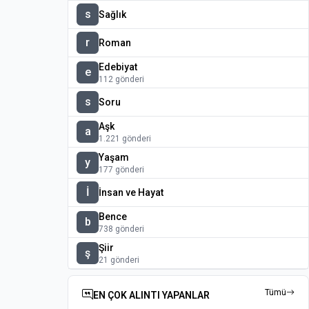
s
Sağlık
r
Roman
Edebiyat
e
112 gönderi
s
Soru
Aşk
a
1.221 gönderi
Yaşam
y
177 gönderi
İ
İnsan ve Hayat
Bence
b
738 gönderi
Şiir
ş
21 gönderi
Tümü
EN ÇOK ALINTI YAPANLAR