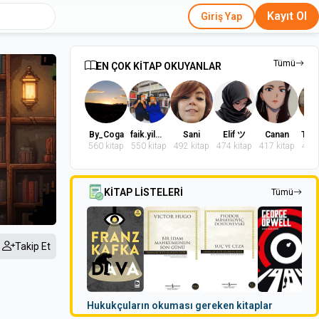
Kayıt Ol
Giriş Yap
Tümü
EN ÇOK KİTAP OKUYANLAR
By_Coga
faik.yilmaz.9
Sani
Elif ツ
Canan
560 kitap
550 kitap
492 kitap
474 kitap
417 kitap
402 
KİTAP LİSTELERİ
Tümü
Takip Et
Hukukçuların okuması gereken kitaplar