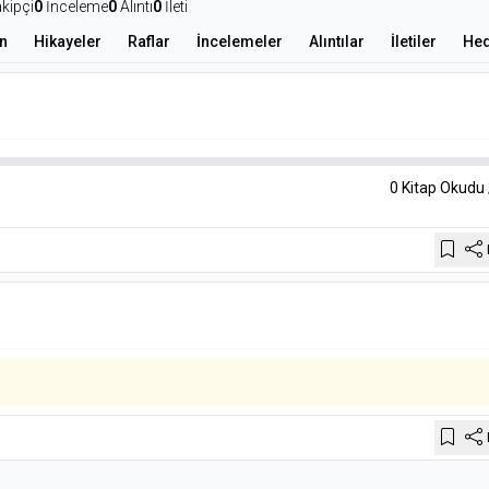
kipçi
0
İnceleme
0
Alıntı
0
İleti
n
Hikayeler
Raflar
İncelemeler
Alıntılar
İletiler
Hed
0 Kitap Okudu