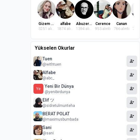
Gizem Dindaroğlu
alfabe
Abuzer Badem
Cerence
Canan
El
3251 alıntı
1874 alıntı
1394 alıntı
953 alıntı
786 alıntı
764 
Yükselen Okurlar
Tuen
person_add
@withtuen
Alfabe
person_add
@abc_
Yeni Bir Dünya
person_add
Ye
@yenibirdunya
Elif ツ
person_add
@sidretulmunteha
BERAT POLAT
person_add
@maximusbumbada
Sani
person_add
@sani