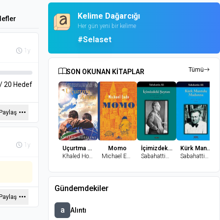
Kelime Dağarcığı
efler
Her gün yeni bir kelime
#Selaset
1y
Tümü
SON OKUNAN KİTAPLAR
 / 20 Hedef
Paylaş
1y
Uçurtma Avcısı
Momo
İçimizdeki Şeytan
Kürk Mantolu Madonna
Khaled Hosseini
Michael Ende
Sabahattin Ali
Sabahattin Ali
Gündemdekiler
Paylaş
a
Alıntı