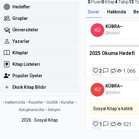
0
Puan
0
Kitap
4
Takip
13
Ta
Hedefler
Duvar
Hakkında
Be
Gruplar
KÜBRA~
KÜ
Üniversiteler
@kubra1
Yazarlar
Kitaplar
2025 Okuma Hedefi
Kitap Listeleri
2
1.066
Popüler Üyeler
KÜBRA~
Eksik Kitap Bildir
KÜ
@kubra1
• Hakkımızda
• Rozetler
• Gizlilik
• Kurallar
•
Sosyal Kitap'a katıldı
Kütüphaneciler
• İletişim
2026 · Sosyal Kitap
1
521