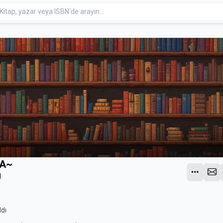
A~
1
ldı