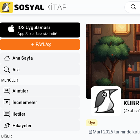
IOS Uygulaması
App Store Ücretsiz İndir!
PAYLAŞ
Ana Sayfa
Ara
MENÜLER
Alıntılar
KÜBR
İncelemeler
@kubra
İletiler
Üye
Hikayeler
calendar_month
Mart 2025 tarihinde katı
DİĞER