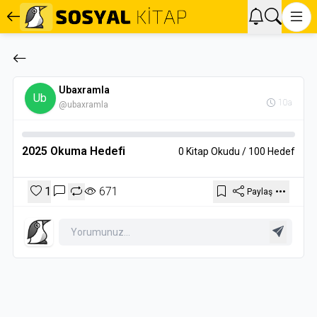
Ubaxramla
Ub
10a
@ubaxramla
2025 Okuma Hedefi
0 Kitap Okudu / 100 Hedef
1
671
Paylaş