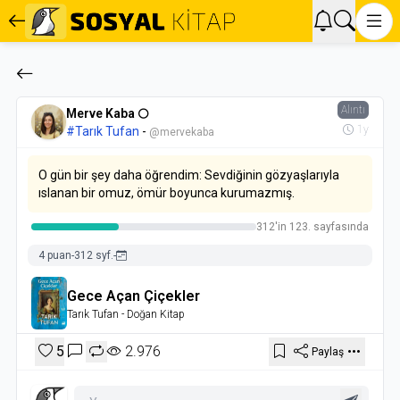
Alıntı
Merve Kaba 🌕
1y
#Tarık Tufan
-
@mervekaba
O gün bir şey daha öğrendim: Sevdiğinin gözyaşlarıyla
ıslanan bir omuz, ömür boyunca kurumazmış.
312'in 123. sayfasında
4 puan
-
312 syf.
-
Gece Açan Çiçekler
Tarık Tufan
- Doğan Kitap
5
2.976
Paylaş