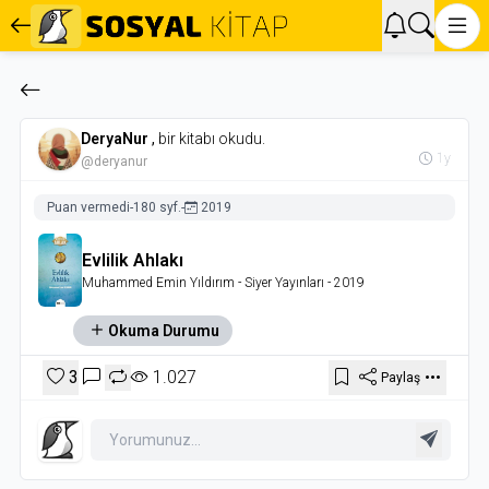
DeryaNur
,
bir kitabı okudu.
1y
@deryanur
Puan vermedi
-
180 syf.
-
2019
Evlilik Ahlakı
Muhammed Emin Yıldırım
- Siyer Yayınları
- 2019
Okuma Durumu
3
1.027
Paylaş