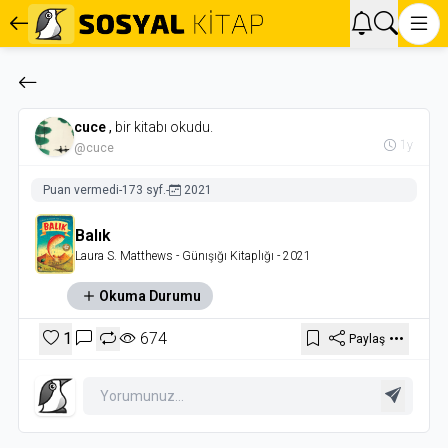
cuce
,
bir kitabı okudu.
1y
@cuce
Puan vermedi
-
173 syf.
-
2021
Balık
Laura S. Matthews
- Günışığı Kitaplığı
- 2021
Okuma Durumu
1
674
Paylaş