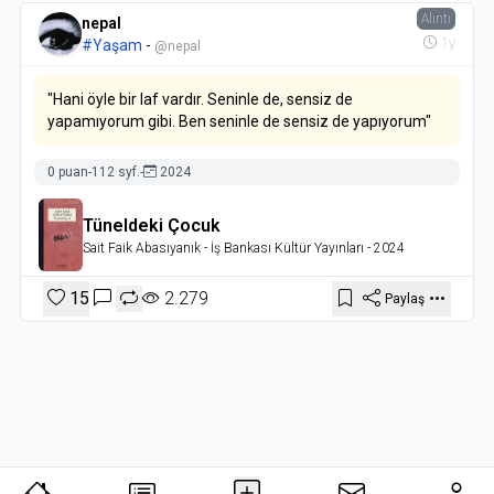
Alıntı
nepal
1y
#Yaşam
-
@nepal
"Hani öyle bir laf vardır. Seninle de, sensiz de
yapamıyorum gibi. Ben seninle de sensiz de yapıyorum"
0 puan
-
112 syf.
-
2024
Tüneldeki Çocuk
Sait Faik Abasıyanık
- İş Bankası Kültür Yayınları
- 2024
15
2.279
Paylaş