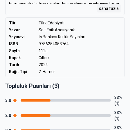
hemencecik el atmaz, onları, kavun alıyormuş gibi iyice tartar,
daha fazla
koklar ve öykü olabilecek bir yan bulduktan sonra onlara
kucak açar. Çünkü ona göre her insanın içinde öykü
bulunmaz. Yazara düşen iş, içinde öykü taşıyan insanı
Tür
:
Türk Edebiyatı
kıstırmaktır. Bir kez kıstırdıktan sonra da elini uzatıp onun
Yazar
:
Sait Faik Abasıyanık
içinden öyküyü çekip çıkarmaktan başka iş kalmaz.”
Yayınevi
: İş Bankası Kültür Yayınları
Salâh Birsel, Ah Beyoğlu Vah Beyoğlu’dan
ISBN
: 9786254053764
Sayfa
: 112s.
Kapak
: Ciltsiz
Tarih
: 2024
Kağıt Tipi
: 2. Hamur
Topluluk Puanları (3)
33%
3.0
(1)
33%
2.0
(1)
33%