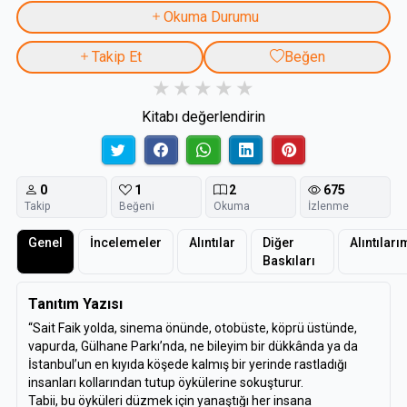
Okuma Durumu
Takip Et
Beğen
Kitabı değerlendirin
0
1
2
675
Takip
Beğeni
Okuma
İzlenme
Genel
İncelemeler
Alıntılar
Diğer
Alıntıları
Baskıları
Tanıtım Yazısı
“Sait Faik yolda, sinema önünde, otobüste, köprü üstünde,
vapurda, Gülhane Parkı’nda, ne bileyim bir dükkânda ya da
İstanbul’un en kıyıda köşede kalmış bir yerinde rastladığı
insanları kollarından tutup öykülerine sokuşturur.
Tabii, bu öyküleri düzmek için yanaştığı her insana