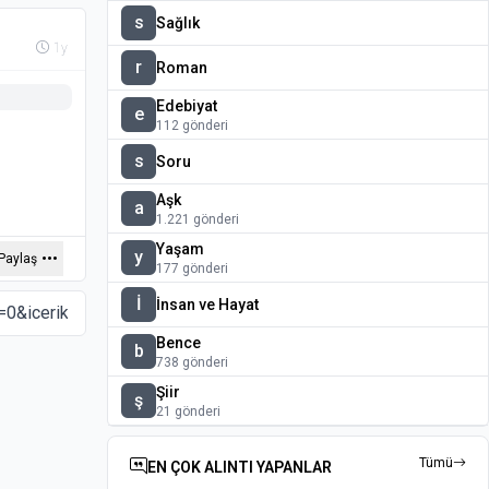
s
Sağlık
1y
r
Roman
Edebiyat
e
112 gönderi
s
Soru
Aşk
a
1.221 gönderi
Yaşam
y
Paylaş
177 gönderi
İ
İnsan ve Hayat
Bence
b
738 gönderi
Şiir
ş
21 gönderi
Tümü
EN ÇOK ALINTI YAPANLAR