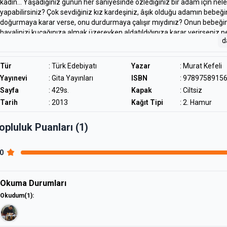
kadın... Yaşadığınız günün her saniyesinde özlediğiniz bir adam için nele
yapabilirsiniz? Çok sevdiğiniz kız kardeşiniz, âşık olduğu adamın bebeği
doğurmaya karar verse, onu durdurmaya çalışır mıydınız? Onun bebeğin
hayalinizi kucağınıza almak üzereyken aldatıldığınıza karar verirseniz n
d
yapardınız? Peki ya günler sonra uzun süren uykunuzdan uyansanız... Â
olduğunuz kadının sizi terk ettiğini öğrenseniz. Değişen yaşamınızı ger
çalışırken yeniden âşık olur musunuz? Aşk... Bulutlar içinde onu düşlediği
Tür
:
Türk Edebiyatı
Yazar
:
Murat Kefeli
aşk... Pencereden gökyüzüne sarkarken aşk..."Şaşırıyorsunuz...
Yayınevi
: Gita Yayınları
ISBN
: 9789758915
Gülümsüyorsunuz... Bazen gözlerinizin dolmasına engel olamıyorsunuz
Sayfa
: 429s.
Kapak
: Ciltsiz
Hikâyedeki esas kızın cesaretine, aşkına hayran kalıyorsunuz. Aşka olan
Tarih
: 2013
Kağıt Tipi
: 2. Hamur
artıyor." -Ayşe Arman / Hürriyet "Kendinize yakın bir kahramanı hikâye
bulacaksınız. İlk başlarda farklı gelen üslup, kitabı bir film gibi izlemeni
oluyor. Bir kadının, bir annenin duygularını paylaşacaksınız." -Balçiçek Pa
opluluk Puanları (1)
Habertürk "Sürükleyici bir kurgu. Bir sonraki sayfada ne olacağını biliyor
olacağını tahmin edemiyorsunuz. Hikâyenin gerçekliği etkileyici." -Kutup
.0
Dalgakıran / Sabah
Okuma Durumları
Okudum
(1)
: