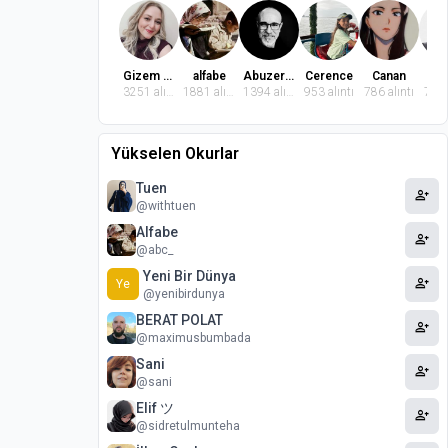
Gizem Dindaroğlu
alfabe
Abuzer Badem
Cerence
Canan
El
3251 alıntı
1881 alıntı
1394 alıntı
953 alıntı
786 alıntı
764 
Yükselen Okurlar
Tuen
person_add
@withtuen
Alfabe
person_add
@abc_
Yeni Bir Dünya
person_add
Ye
@yenibirdunya
BERAT POLAT
person_add
@maximusbumbada
Sani
person_add
@sani
Elif ツ
person_add
@sidretulmunteha