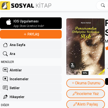
IOS Uygulaması
App Store Ücretsiz İndir!
PAYLAŞ
M
Ana Sayfa
Ara
MENÜLER
Alıntılar
İncelemeler
Okuma Durumu
İletiler
İnceleme Yaz
Hikayeler
Alıntı Paylaş
DİĞER