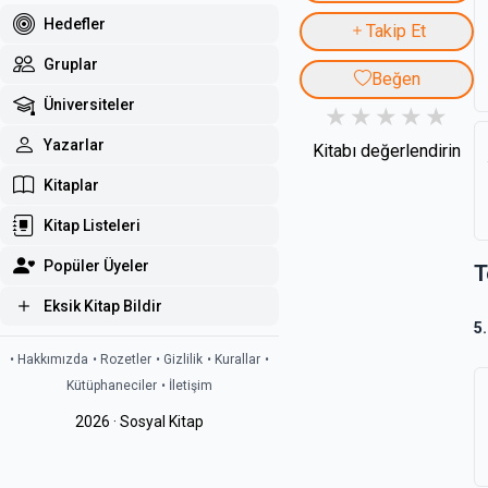
Hedefler
Takip Et
Gruplar
Beğen
Üniversiteler
Yazarlar
Kitabı değerlendirin
Kitaplar
Kitap Listeleri
Popüler Üyeler
T
Eksik Kitap Bildir
5
• Hakkımızda
• Rozetler
• Gizlilik
• Kurallar
•
Kütüphaneciler
• İletişim
2026 · Sosyal Kitap