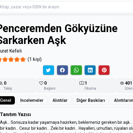
Penceremden Gökyüzüne
Sarkarken Aşk
urat Kefeli
(1 kişi)
0
0
1
401
Takip
Beğeni
Okuma
İzle
Genel
İncelemeler
Alıntılar
Diğer Baskıları
Alıntıları
Tanıtım Yazısı
Aşk... Sonsuza kadar yaşamaya hazırken, beklemeniz gereken bir aşk..
bir kadın... Cesur bir kadın... Zeki bir kadın... Hayalleri, umutları, rüyaları ol