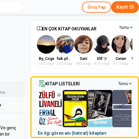
Kayıt Ol
Giriş Yap
Tümü
EN ÇOK KİTAP OKUYANLAR
By_Coga
faik.yilmaz.9
Sani
Elif ツ
Canan
560 kitap
550 kitap
492 kitap
474 kitap
417 kitap
402 
KİTAP LİSTELERİ
Tümü
nme
m
. Ve genç
En ilgi gören anı (hatırat) kitapları
an bir