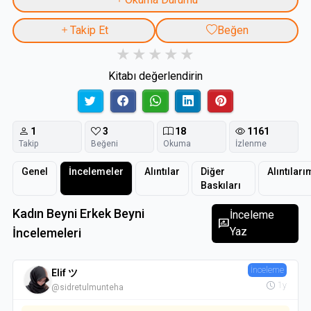
Takip Et
Beğen
Kitabı değerlendirin
1
3
18
1161
Takip
Beğeni
Okuma
İzlenme
Genel
İncelemeler
Alıntılar
Diğer
Alıntıları
Baskıları
Kadın Beyni Erkek Beyni
İnceleme
rate_review
Yaz
İncelemeleri
İnceleme
Elif ツ
1y
@sidretulmunteha