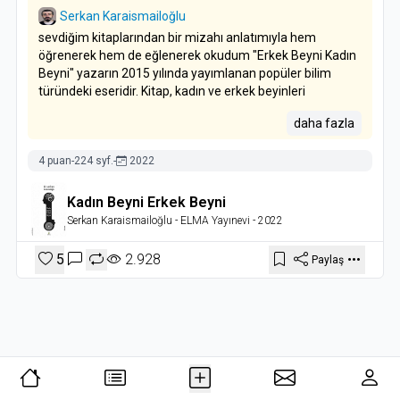
Serkan Karaismailoğlu
sevdiğim kitaplarından bir mizahı anlatımıyla hem
öğrenerek hem de eğlenerek okudum "Erkek Beyni Kadın
Beyni" yazarın 2015 yılında yayımlanan popüler bilim
türündeki eseridir. Kitap, kadın ve erkek beyinleri
arasındaki yapısal ve işlevsel farklılıkları bilimsel veriler
daha fazla
ışığında ele alırken, bu farklılıkların günlük hayattaki
yansımalarını da mizahi bir dille anlatmaktadır. Kadın ve
4 puan
-
224 syf.
-
2022
erkeğin bilişsel ve duygusal arasındaki farklıları çok güzel
incelemiş ayrıca bilimsel verilerde dahil Meraklılara
tavsiye ederim.
Kadın Beyni Erkek Beyni
Serkan Karaismailoğlu
- ELMA Yayınevi
- 2022
5
2.928
Paylaş