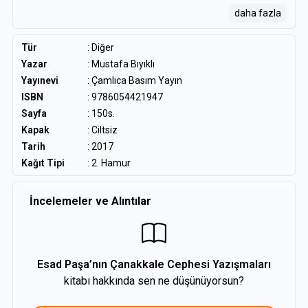
daha fazla
Esad Paşa tarafından bizzat tutulan ve elinizdeki kitapla size
ulaştırılan kayıtlar, Çanakkale Kara Savaşları’nda Türk
askerinin cephelerdeki atmosferi, cephane durumu, top, top
Tür
:
Diğer
mermisi miktar ve ihtiyacı gibi detayları içermesi bakımından
Yazar
:
Mustafa Bıyıklı
son derece dikkat çekicidir.
Yayınevi
: Çamlıca Basım Yayın
ISBN
: 9786054421947
Sayfa
: 150s.
Kapak
: Ciltsiz
Tarih
: 2017
Kağıt Tipi
: 2. Hamur
İncelemeler ve Alıntılar
Esad Paşa’nın Çanakkale Cephesi Yazışmaları
kitabı hakkında sen ne düşünüyorsun?