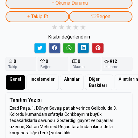
Okuma Durumu
Takip Et
Beğen
Kitabı değerlendirin
0
0
0
912
Takip
Beğeni
Okuma
İzlenme
Genel
İncelemeler
Alıntılar
Diğer
Alıntıları
Baskıları
Tanıtım Yazısı
Esad Paşa, 1. Dünya Savaşı patlak verince Gelibolu’da 3.
Kolordu kumandanı sıfatıyla Conkbayırı’nı büyük
fedakârlıklarla savundu. Gösterdiği gayret ve başarılar
üzerine, Sultan Mehmed Reşad tarafından ikinci defa
korgeneralliğe (ferik) yükseltildi.