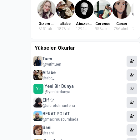
Gizem Dindaroğlu
alfabe
Abuzer Badem
Cerence
Canan
El
3251 alıntı
1878 alıntı
1394 alıntı
953 alıntı
786 alıntı
764 
Yükselen Okurlar
Tuen
person_add
@withtuen
Alfabe
person_add
@abc_
Yeni Bir Dünya
person_add
Ye
@yenibirdunya
Elif ツ
person_add
@sidretulmunteha
BERAT POLAT
person_add
@maximusbumbada
Sani
person_add
@sani