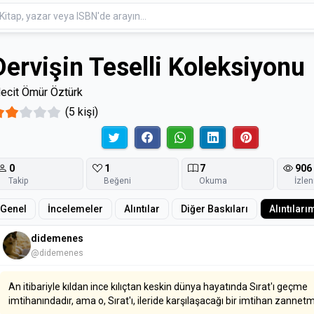
Dervişin Teselli Koleksiyonu
ecit Ömür Öztürk
(5 kişi)
0
1
7
906
Takip
Beğeni
Okuma
İzle
Genel
İncelemeler
Alıntılar
Diğer Baskıları
Alıntıları
didemenes
@didemenes
An itibariyle kıldan ince kılıçtan keskin dünya hayatında Sırat'ı geçme
imtihanındadır, ama o, Sırat'ı, ileride karşılaşacağı bir imtihan zannet