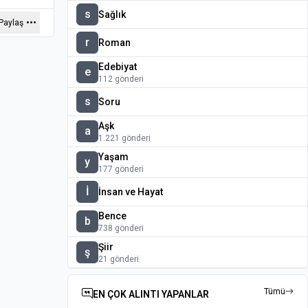
s
Sağlık
Paylaş
r
Roman
Edebiyat
e
112 gönderi
s
Soru
Aşk
a
1.221 gönderi
Yaşam
y
177 gönderi
İ
İnsan ve Hayat
Bence
b
738 gönderi
Şiir
ş
21 gönderi
Tümü
EN ÇOK ALINTI YAPANLAR