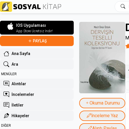
IOS Uygulaması
App Store Ücretsiz İndir!
M
PAYLAŞ
Ana Sayfa
Ara
MENÜLER
Alıntılar
İncelemeler
Okuma Durumu
İletiler
İnceleme Yaz
Hikayeler
DİĞER
Alıntı Paylaş