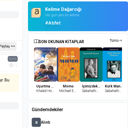
Kelime Dağarcığı
Her gün yeni bir kelime
#Atıfet
Tümü
SON OKUNAN KİTAPLAR
Paylaş
Alıntı
1y
ır. Bu
Uçurtma Avcısı
Momo
İçimizdeki Şeytan
Kürk Mantolu Madonna
Khaled Hosseini
Michael Ende
Sabahattin Ali
Sabahattin Ali
Gündemdekiler
a
Alıntı