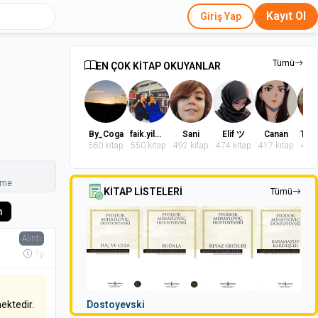
Kayıt Ol
Giriş Yap
Tümü
EN ÇOK KİTAP OKUYANLAR
By_Coga
faik.yilmaz.9
Sani
Elif ツ
Canan
560 kitap
550 kitap
492 kitap
474 kitap
417 kitap
402 
nme
KİTAP LİSTELERİ
Tümü
m
Alıntı
1y
Dostoyevski
mektedir.