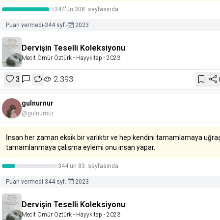
344'ün 308. sayfasında
Puan vermedi
-
344 syf.
-
2023
Dervişin Teselli Koleksiyonu
Mecit Ömür Öztürk
- Hayykitap
- 2023
3
2.393
gulnurnur
@gulnurnur
İnsan her zaman eksik bir varlıktır ve hep kendini tamamlamaya uğraş
tamamlanmaya çalışma eylemi onu insan yapar.
344'ün 83. sayfasında
Puan vermedi
-
344 syf.
-
2023
Dervişin Teselli Koleksiyonu
Mecit Ömür Öztürk
- Hayykitap
- 2023