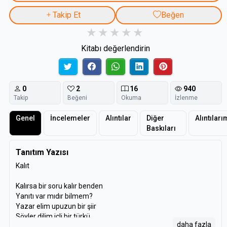
Takip Et
Beğen
Kitabı değerlendirin
0
2
16
940
Takip
Beğeni
Okuma
İzlenme
Genel
İncelemeler
Alıntılar
Diğer
Alıntıları
Baskıları
Tanıtım Yazısı
Kalıt
Kalırsa bir soru kalır benden
Yanıtı var mıdır bilmem?
Yazar elim upuzun bir şiir
Söyler dilim içli bir türkü
daha fazla
Kalırsa bir soru kalır benden