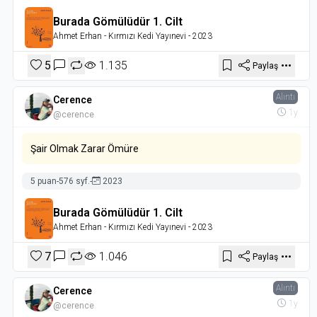
Burada Gömülüdür 1. Cilt
Ahmet Erhan
- Kırmızı Kedi Yayınevi
- 2023
5
1.135
Paylaş
Alıntı
Cerence
1y
@cerence
Şair Olmak Zarar Ömüre
5 puan
-
576 syf.
-
2023
Burada Gömülüdür 1. Cilt
Ahmet Erhan
- Kırmızı Kedi Yayınevi
- 2023
7
1.046
Paylaş
Alıntı
Cerence
1y
@cerence