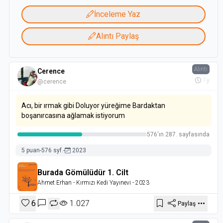
İnceleme Yaz
Alıntı Paylaş
Alıntı
Cerence
1y
@cerence
Acı, bir ırmak gibi Doluyor yüreğime Bardaktan
boşanırcasına ağlamak istiyorum
576'ın 287. sayfasında
5 puan
-
576 syf.
-
2023
Burada Gömülüdür 1. Cilt
Ahmet Erhan
- Kırmızı Kedi Yayınevi
- 2023
6
1.027
Paylaş