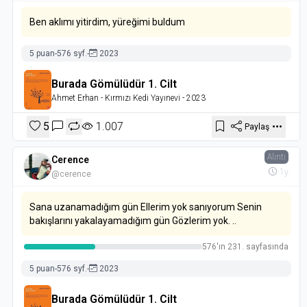
Ben aklımı yitirdim, yüreğimi buldum
5 puan
-
576 syf.
-
2023
Burada Gömülüdür 1. Cilt
Ahmet Erhan
- Kırmızı Kedi Yayınevi
- 2023
5
1.007
Paylaş
Alıntı
Cerence
1y
@cerence
Sana uzanamadığım gün Ellerim yok sanıyorum Senin
bakışlarını yakalayamadığım gün Gözlerim yok. ..
576'ın 231. sayfasında
5 puan
-
576 syf.
-
2023
Burada Gömülüdür 1. Cilt