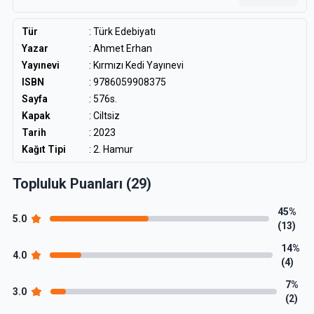
Gökte yıldızdır o, toprakta gömü.
Tür
:
Türk Edebiyatı
Kalırsa bir soru kalır benden
Yazar
:
Ahmet Erhan
Bir de üç beş şiir, iyi kötü...
Yayınevi
: Kırmızı Kedi Yayınevi
ISBN
: 9786059908375
Sayfa
: 576s.
Kapak
: Ciltsiz
Tarih
: 2023
Kağıt Tipi
: 2. Hamur
Topluluk Puanları (29)
45%
5.0
(13)
14%
4.0
(4)
7%
3.0
(2)