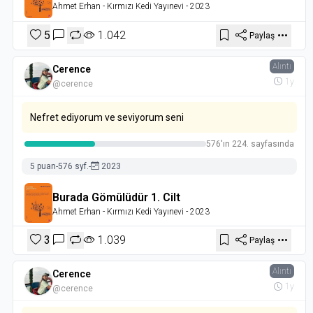
Ahmet Erhan
- Kırmızı Kedi Yayınevi
- 2023
5
1.042
Paylaş
Alıntı
Cerence
1y
@cerence
Nefret ediyorum ve seviyorum seni
576'ın 224. sayfasında
5 puan
-
576 syf.
-
2023
Burada Gömülüdür 1. Cilt
Ahmet Erhan
- Kırmızı Kedi Yayınevi
- 2023
3
1.039
Paylaş
Alıntı
Cerence
1y
@cerence