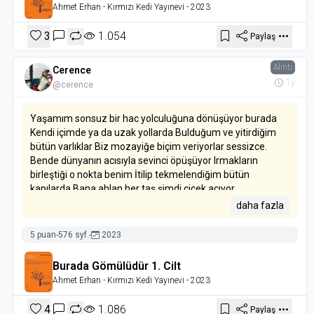
Ahmet Erhan
- Kırmızı Kedi Yayınevi
- 2023
3
1.054
Paylaş
Alıntı
Cerence
1y
@cerence
Yaşamım sonsuz bir hac yolculuğuna dönüşüyor burada
Kendi içimde ya da uzak yollarda Bulduğum ve yitirdiğim
bütün varlıklar Biz mozayiğe biçim veriyorlar sessizce.
Bende dünyanın acısıyla sevinci öpüşüyor Irmakların
birleştiği o nokta benim İtilip tekmelendiğim bütün
kapılarda Bana ahlan her taş şimdi çiçek açıyor.
daha fazla
5 puan
-
576 syf.
-
2023
Burada Gömülüdür 1. Cilt
Ahmet Erhan
- Kırmızı Kedi Yayınevi
- 2023
4
1.086
Paylaş