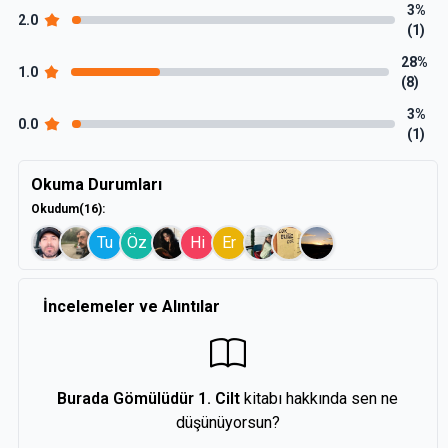
3%
2.0
(1)
28%
1.0
(8)
3%
0.0
(1)
Okuma Durumları
Okudum
(16)
:
Tu
Öz
Hi
Er
İncelemeler ve Alıntılar
Burada Gömülüdür 1. Cilt
kitabı hakkında sen ne
düşünüyorsun?