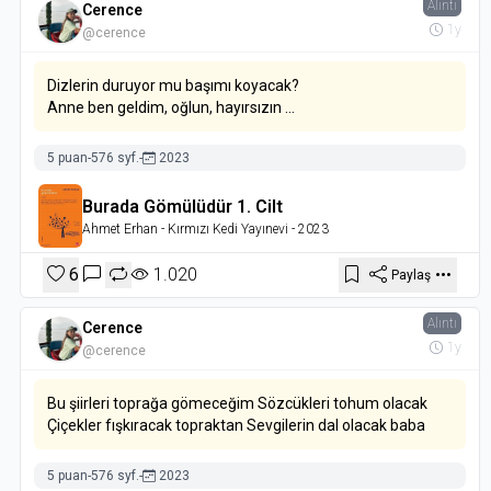
Alıntı
Cerence
1y
@cerence
Dizlerin duruyor mu başımı koyacak?
Anne ben geldim, oğlun, hayırsızın ...
5 puan
-
576 syf.
-
2023
Burada Gömülüdür 1. Cilt
Ahmet Erhan
- Kırmızı Kedi Yayınevi
- 2023
6
1.020
Paylaş
Alıntı
Cerence
1y
@cerence
Bu şiirleri toprağa gömeceğim Sözcükleri tohum olacak
Çiçekler fışkıracak topraktan Sevgilerin dal olacak baba
5 puan
-
576 syf.
-
2023