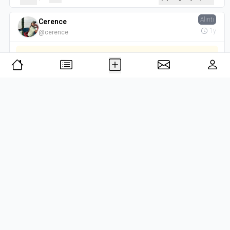
Alıntı
Cerence
1y
@cerence
Çapraz yalnızlıklar astım göğsüme Yollarda bir savaşçı gibi
yürüdüğüm doğrudur Gözlerle, dillerle kuşatılmış bir ülke
Kalbimdir ona tek sınır Susmayı bunun için severim bir
çığlık gibi Donup kalır sesim kendi göğünde Onu ne
anlayan, ne de duyan bulunur.
daha fazla
5 puan
-
576 syf.
-
2023
Burada Gömülüdür 1. Cilt
Ahmet Erhan
- Kırmızı Kedi Yayınevi
- 2023
5
202
Paylaş
Alıntı
Cerence
1y
@cerence