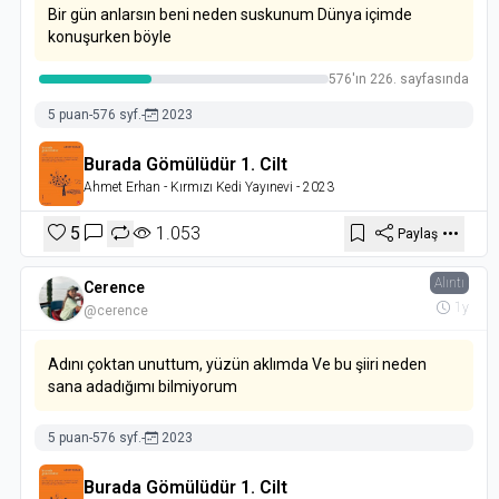
Bir gün anlarsın beni neden suskunum Dünya içimde
konuşurken böyle
576'ın 226. sayfasında
5 puan
-
576 syf.
-
2023
Burada Gömülüdür 1. Cilt
Ahmet Erhan
- Kırmızı Kedi Yayınevi
- 2023
5
1.053
Paylaş
Alıntı
Cerence
1y
@cerence
Adını çoktan unuttum, yüzün aklımda Ve bu şiiri neden
sana adadığımı bilmiyorum
5 puan
-
576 syf.
-
2023
Burada Gömülüdür 1. Cilt