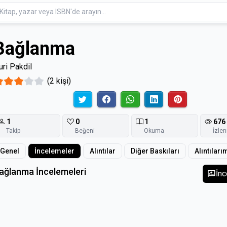
Bağlanma
uri Pakdil
(2 kişi)
1
0
1
676
Takip
Beğeni
Okuma
İzle
Genel
İncelemeler
Alıntılar
Diğer Baskıları
Alıntıları
ağlanma İncelemeleri
rate_review
İn