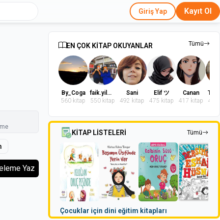
Kayıt Ol
Giriş Yap
Tümü
EN ÇOK KİTAP OKUYANLAR
By_Coga
faik.yilmaz.9
Sani
Elif ツ
Canan
560 kitap
550 kitap
492 kitap
475 kitap
417 kitap
402 
nme
KİTAP LİSTELERİ
Tümü
m
celeme Yaz
Çocuklar için dini eğitim kitapları