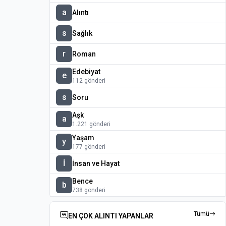
a
Alıntı
s
Sağlık
r
Roman
Edebiyat
e
112 gönderi
s
Soru
Aşk
a
1.221 gönderi
Yaşam
y
177 gönderi
İ
İnsan ve Hayat
Bence
b
738 gönderi
Tümü
EN ÇOK ALINTI YAPANLAR