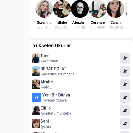
Gizem Dindaroğlu
alfabe
Abuzer Badem
Cerence
Canan
El
3251 alıntı
1886 alıntı
1394 alıntı
953 alıntı
786 alıntı
772 
Yükselen Okurlar
Tuen
person_add
@withtuen
BERAT POLAT
person_add
@maximusbumbada
Alfabe
person_add
@abc_
Yeni Bir Dünya
person_add
Ye
@yenibirdunya
Elif ツ
person_add
@sidretulmunteha
Sani
person_add
@sani