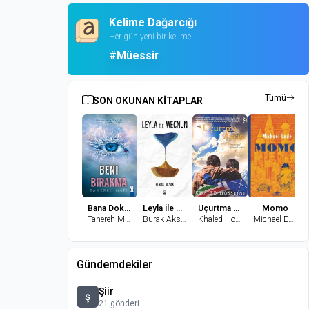
Kelime Dağarcığı
Her gün yeni bir kelime
#Müessir
Tümü
SON OKUNAN KİTAPLAR
Bana Dokunma 2-Beni Bırakma
Leyla ile Mecnun
Uçurtma Avcısı
Momo
Tahereh Mafi
Burak Aksak
Khaled Hosseini
Michael Ende
Gündemdekiler
Şiir
ş
21 gönderi