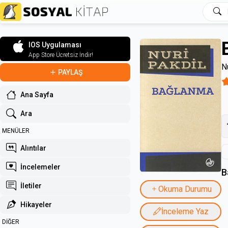
IOS Uygulaması
App Store Ücretsiz İndir!
N
PAYLAŞ
Ana Sayfa
Ara
MENÜLER
Alıntılar
İncelemeler
B
İletiler
Okuma Durumu
Hikayeler
İnceleme Yaz
DİĞER