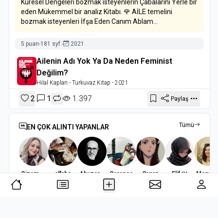
Küresel Dengeleri bozmak isteyenlerin Çabalarını Yerle bir
eden Mükemmel bir analiz Kitabı. 🌹 AİLE temelini
bozmak isteyenleri İfşa Eden Canım Ablam...
5 puan
-
181 syf.
-
2021
Ailenin Adı Yok Ya Da Neden Feminist
Değilim?
Hilal Kaplan
- Turkuvaz Kitap
- 2021
2
1
1.397
Paylaş
Tümü
EN ÇOK ALINTI YAPANLAR
Gizem Dindaroğlu
alfabe
Abuzer Badem
Cerence
Canan
Elif ツ
Merve K
3251 alıntı
1886 alıntı
1394 alıntı
953 alıntı
786 alıntı
772 alıntı
634 alın
Okuyan
,
bir kitabı okudu.