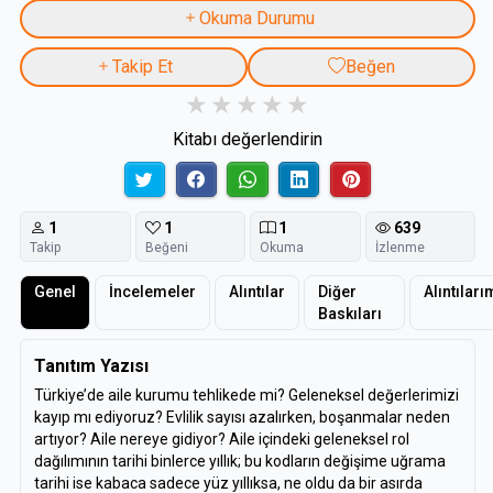
Okuma Durumu
Takip Et
Beğen
Kitabı değerlendirin
1
1
1
639
Takip
Beğeni
Okuma
İzlenme
Genel
İncelemeler
Alıntılar
Diğer
Alıntıları
Baskıları
Tanıtım Yazısı
Türkiye’de aile kurumu tehlikede mi? Geleneksel değerlerimizi
kayıp mı ediyoruz? Evlilik sayısı azalırken, boşanmalar neden
artıyor? Aile nereye gidiyor? Aile içindeki geleneksel rol
dağılımının tarihi binlerce yıllık; bu kodların değişime uğrama
tarihi ise kabaca sadece yüz yıllıksa, ne oldu da bir asırda