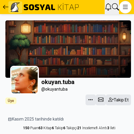
okuyan.tuba
@okuyantuba
Takip Et
Üye
calendar_month
Kasım 2025 tarihinde katıldı
150
Puan
63
Kitap
6
Takip
6
Takipçi
21
İnceleme
1
Alıntı
3
İleti