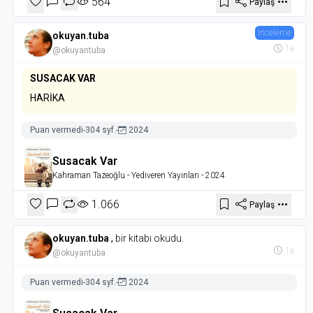
564
Paylaş
İnceleme
okuyan.tuba
1a
@okuyantuba
SUSACAK VAR
HARİKA
Puan vermedi
-
304 syf.
-
2024
Susacak Var
Kahraman Tazeoğlu
- Yediveren Yayınları
- 2024
1.066
Paylaş
okuyan.tuba
,
bir kitabı okudu.
1a
@okuyantuba
Puan vermedi
-
304 syf.
-
2024