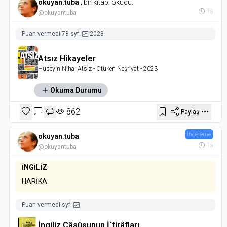
okuyan.tuba
,
bir kitabı okudu.
1a
@okuyantuba
Puan vermedi
-
78 syf.
-
2023
Atsız Hikayeler
Hüseyin Nihal Atsız
- Ötüken Neşriyat
- 2023
Okuma Durumu
862
Paylaş
İnceleme
okuyan.tuba
1a
@okuyantuba
İNGİLİZ
HARİKA
Puan vermedi
-
syf.
-
İngiliz Câsûsunun İ`tirâfları