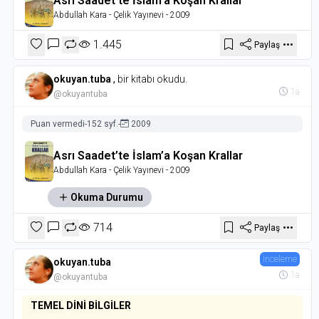
Asrı Saadet’te İslam’a Koşan Krallar
Abdullah Kara
- Çelik Yayınevi
- 2009
1.445
Paylaş
okuyan.tuba
,
bir kitabı okudu.
1a
@okuyantuba
Puan vermedi
-
152 syf.
-
2009
Asrı Saadet’te İslam’a Koşan Krallar
Abdullah Kara
- Çelik Yayınevi
- 2009
Okuma Durumu
714
Paylaş
İnceleme
okuyan.tuba
1a
@okuyantuba
TEMEL DİNİ BİLGİLER