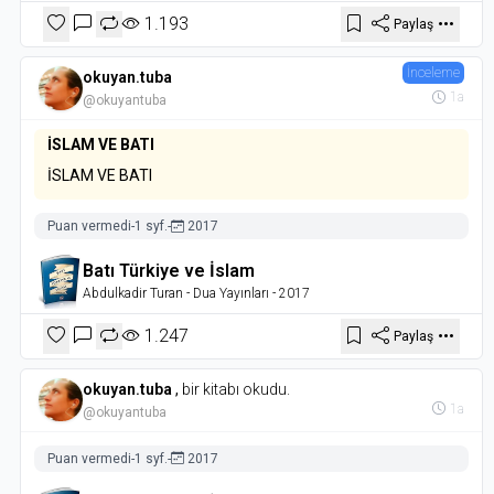
1.193
Paylaş
İnceleme
okuyan.tuba
1a
@okuyantuba
İSLAM VE BATI
İSLAM VE BATI
Puan vermedi
-
1 syf.
-
2017
Batı Türkiye ve İslam
Abdulkadir Turan
- Dua Yayınları
- 2017
1.247
Paylaş
okuyan.tuba
,
bir kitabı okudu.
1a
@okuyantuba
Puan vermedi
-
1 syf.
-
2017