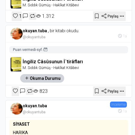
M. Sıddık Gümüş
- Hakîkat Kitâbevi
1
1.312
Paylaş
okuyan.tuba
,
bir kitabı okudu.
1a
@okuyantuba
Puan vermedi
-
syf.
-
İngiliz Câsûsunun İ`tirâfları
M. Sıddık Gümüş
- Hakîkat Kitâbevi
Okuma Durumu
823
Paylaş
İnceleme
okuyan.tuba
1a
@okuyantuba
SİYASET
HARİKA