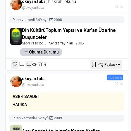
okuyan.tuba
,
bir kitabı okudu.
1a
@okuyantuba
Puan vermedi
-
349 syf.
-
2008
Din KültürüToplum Yapısı ve Kur’an Üzerine
Düşünceler
Sabri Yazıcıoğlu
- Sentez Yayınları
- 2008
Okuma Durumu
789
Paylaş
İnceleme
okuyan.tuba
1a
@okuyantuba
ASR-I SAADET
HARİKA
Puan vermedi
-
152 syf.
-
2009