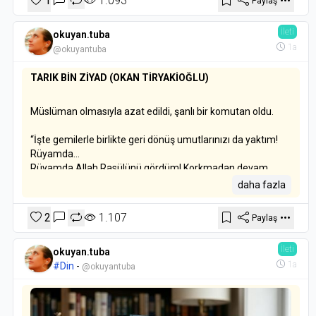
1
1.093
Paylaş
İleti
okuyan.tuba
1a
@okuyantuba
TARIK BİN ZİYAD (OKAN TİRYAKİOĞLU)
Müslüman olmasıyla azat edildi, şanlı bir komutan oldu.
“İşte gemilerle birlikte geri dönüş umutlarınızı da yaktım!
Rüyamda...
Rüyamda Allah Rasülünü gördüm! Korkmadan devam
etmemizi emrediyordu! Ona itimattan daha büyük onur
daha fazla
olur mu? Bu ülke bize verildi, anlayın bunu ve belki de çok
daha öteleri.Bu yolun sonu Cennet-i Aladır.Saflarınızı sıkı
2
1.107
Paylaş
tutun ve ben den ayrılmayın!”
İleti
okuyan.tuba
İspanya’da hüküm süren islam medeniyetinin
1a
#Din
-
kurucularından (Tarık bin Ziyad’a) aitti.
@okuyantuba
Müslüman olan bir komutan.