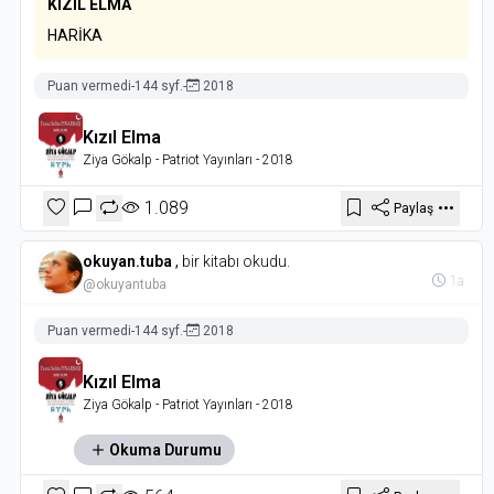
KIZIL ELMA
HARİKA
Puan vermedi
-
144 syf.
-
2018
Kızıl Elma
Ziya Gökalp
- Patriot Yayınları
- 2018
1.089
Paylaş
okuyan.tuba
,
bir kitabı okudu.
1a
@okuyantuba
Puan vermedi
-
144 syf.
-
2018
Kızıl Elma
Ziya Gökalp
- Patriot Yayınları
- 2018
Okuma Durumu