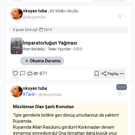
okuyan.tuba
,
bir kitabı okudu.
1a
@okuyantuba
5 puan
-
264 syf.
-
2015
İmparatorluğun Yağması
İlhan Bardakçı
- Tedev Yayınları
- 2015
Okuma Durumu
871
Paylaş
Alıntı
okuyan.tuba
1a
#Tarih
-
@okuyantuba
Müslüman Olan Şanlı Komutan
“İşte gemilerle birlikte geri dönüş umutlarınızı da yaktım!
Rüyamda...
Rüyamda Allah Rasülünü gördüm! Korkmadan devam
etmemizi emrediyordu! Ona itimattan daha büyük onur