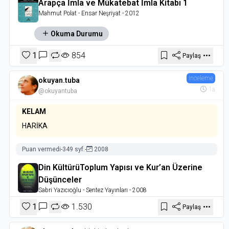
Arapça İmla ve Mükatebat İmla Kitabı 1
Mahmut Polat
- Ensar Neşriyat
- 2012
Okuma Durumu
1
854
Paylaş
İnceleme
okuyan.tuba
1a
@okuyantuba
KELAM
HARİKA
Puan vermedi
-
349 syf.
-
2008
Din KültürüToplum Yapısı ve Kur’an Üzerine
Düşünceler
Sabri Yazıcıoğlu
- Sentez Yayınları
- 2008
1
1.530
Paylaş