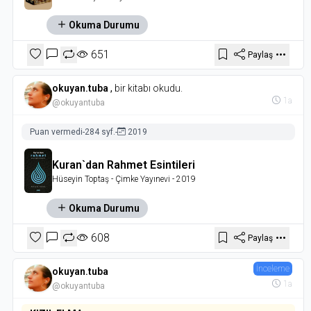
Okuma Durumu
651
Paylaş
okuyan.tuba
,
bir kitabı okudu.
1a
@okuyantuba
Puan vermedi
-
284 syf.
-
2019
Kuran`dan Rahmet Esintileri
Hüseyin Toptaş
- Çimke Yayınevi
- 2019
Okuma Durumu
608
Paylaş
İnceleme
okuyan.tuba
1a
@okuyantuba