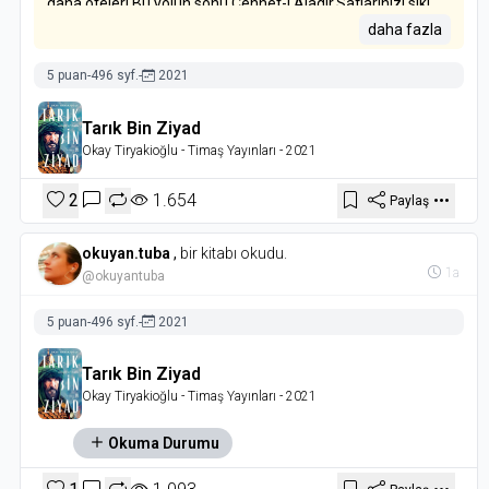
daha öteleri.Bu yolun sonu Cennet-i Aladır.Saflarınızı sıkı
tutun ve ben den ayrılmayın!”
daha fazla
5 puan
-
496 syf.
-
2021
Tarık Bin Ziyad
Okay Tiryakioğlu
- Timaş Yayınları
- 2021
2
1.654
Paylaş
okuyan.tuba
,
bir kitabı okudu.
1a
@okuyantuba
5 puan
-
496 syf.
-
2021
Tarık Bin Ziyad
Okay Tiryakioğlu
- Timaş Yayınları
- 2021
Okuma Durumu