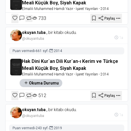
Meali Küçük Boy, Siyah Kapak
Elmalılı Muhammed Hamdi Yazır
- İşaret Yayınları
- 2014
733
Paylaş
okuyan.tuba
,
bir kitabı okudu.
1a
@okuyantuba
Puan vermedi
-
661 syf.
-
2014
Hak Dini Kur`an Dili Kur`an-ı Kerim ve Türkçe
Meali Küçük Boy, Siyah Kapak
Elmalılı Muhammed Hamdi Yazır
- İşaret Yayınları
- 2014
Okuma Durumu
512
Paylaş
okuyan.tuba
,
bir kitabı okudu.
1a
@okuyantuba
Puan vermedi
-
243 syf.
-
2019