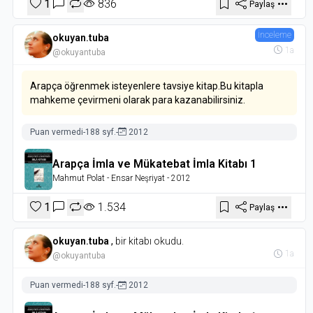
1
836
Paylaş
İnceleme
okuyan.tuba
1a
@okuyantuba
Arapça öğrenmek isteyenlere tavsiye kitap.Bu kitapla
mahkeme çevirmeni olarak para kazanabilirsiniz.
Puan vermedi
-
188 syf.
-
2012
Arapça İmla ve Mükatebat İmla Kitabı 1
Mahmut Polat
- Ensar Neşriyat
- 2012
1
1.534
Paylaş
okuyan.tuba
,
bir kitabı okudu.
1a
@okuyantuba
Puan vermedi
-
188 syf.
-
2012