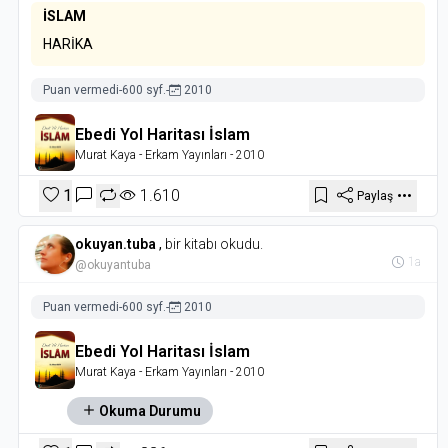
İSLAM
HARİKA
Puan vermedi
-
600 syf.
-
2010
Ebedi Yol Haritası İslam
Murat Kaya
- Erkam Yayınları
- 2010
1
1.610
Paylaş
okuyan.tuba
,
bir kitabı okudu.
1a
@okuyantuba
Puan vermedi
-
600 syf.
-
2010
Ebedi Yol Haritası İslam
Murat Kaya
- Erkam Yayınları
- 2010
Okuma Durumu