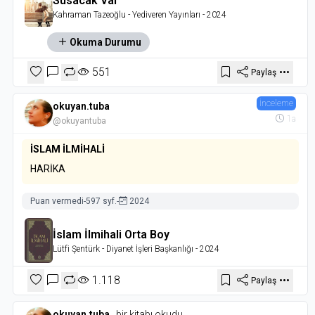
Susacak Var
Kahraman Tazeoğlu
- Yediveren Yayınları
- 2024
Okuma Durumu
551
Paylaş
İnceleme
okuyan.tuba
1a
@okuyantuba
İSLAM İLMİHALİ
HARİKA
Puan vermedi
-
597 syf.
-
2024
İslam İlmihali Orta Boy
Lütfi Şentürk
- Diyanet İşleri Başkanlığı
- 2024
1.118
Paylaş
okuyan.tuba
,
bir kitabı okudu.