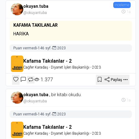
İnceleme
okuyan.tuba
1a
@okuyantuba
KAFAMA TAKILANLAR
HARİKA
Puan vermedi
-
146 syf.
-
2023
Kafama Takılanlar - 2
Cağfer Karadaş
- Diyanet İşleri Başkanlığı
- 2023
1.377
Paylaş
okuyan.tuba
,
bir kitabı okudu.
1a
@okuyantuba
Puan vermedi
-
146 syf.
-
2023
Kafama Takılanlar - 2
Cağfer Karadaş
- Diyanet İşleri Başkanlığı
- 2023