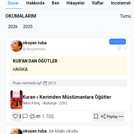
Duvar
Hakkında
Ben
Hikayeler
Raflar
İncelemele
OKUMALARIM
Tümü
2026
2025
İnceleme
okuyan.tuba
1a
@okuyantuba
KUR'AN DAN ÖĞÜTLER
HARİKA
Puan vermedi
-
syf.
-
2012
Kuran-ı Kerimden Müslümanlara Öğütler
Tekin Kılınç
- İkidünya
- 2012
3
1.705
Paylaş
okuyan.tuba
,
bir kitabı okudu.