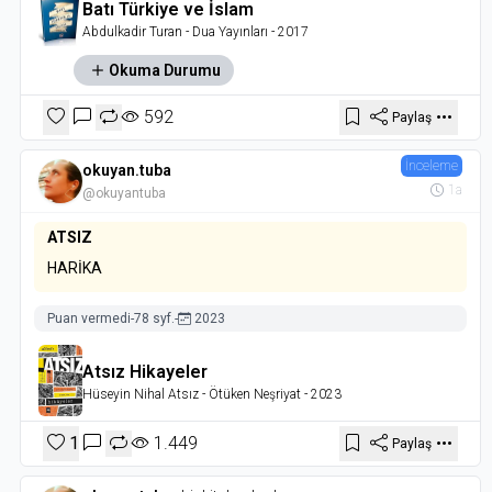
Batı Türkiye ve İslam
Abdulkadir Turan
- Dua Yayınları
- 2017
Okuma Durumu
592
Paylaş
İnceleme
okuyan.tuba
1a
@okuyantuba
ATSIZ
HARİKA
Puan vermedi
-
78 syf.
-
2023
Atsız Hikayeler
Hüseyin Nihal Atsız
- Ötüken Neşriyat
- 2023
1
1.449
Paylaş