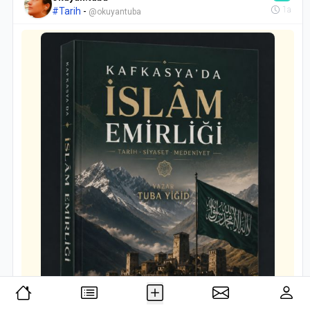
1a
#Tarih
-
Tefsir iki kısımdır.
@okuyantuba
Birisi: Malûm tefsirlerdir ki Kur’an’ın ibaresini ve kelime ve
cümlelerinin manalarını beyan ve izah ve ispat ederler.
İkinci kısım tefsir ise: Kur’an’ın imanî olan hakikatlerini
kuvvetli hüccetlerle beyan ve ispat ve izah etmektir. Bu
kısmın çok ehemmiyeti var. Zahir malûm tefsirler, bu kısmı
bazen mücmel bir tarzda dercediyorlar fakat Risale-i Nur,
doğrudan doğruya bu ikinci kısmı esas tutmuş, emsalsiz bir
tarzda muannid feylesofları da susturan bir manevî
tefsirdir.
Risale-i Nur, nurlu bir külliyat… Yüz otuz eser… Büyüklü
küçüklü risaleler halinde… Asrın ihtiyaçlarına tam cevap
verir… Aklı ve kalbi tatmin eder… Kur’an-ı Kerîm’in yirminci
asırdaki –lafzî değil– manevî tefsiridir…
İspat ediyor!.. Akla gelen bütün istifhamları… Zerreden
güneşe kadar iman mertebelerini… Vahdaniyet-i İlahiyeyi…
Nübüvvetin hakikatini…