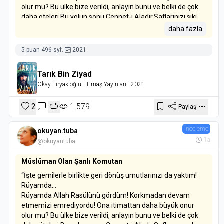
olur mu? Bu ülke bize verildi, anlayın bunu ve belki de çok
daha öteleri.Bu yolun sonu Cennet-i Aladır.Saflarınızı sıkı
tutun ve ben den ayrılmayın!”
daha fazla
5 puan
-
496 syf.
-
2021
Tarık Bin Ziyad
Okay Tiryakioğlu
- Timaş Yayınları
- 2021
2
1.579
Paylaş
İnceleme
okuyan.tuba
1a
@okuyantuba
Müslüman Olan Şanlı Komutan
“İşte gemilerle birlikte geri dönüş umutlarınızı da yaktım!
Rüyamda...
Rüyamda Allah Rasülünü gördüm! Korkmadan devam
etmemizi emrediyordu! Ona itimattan daha büyük onur
olur mu? Bu ülke bize verildi, anlayın bunu ve belki de çok