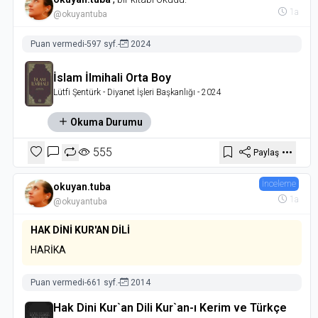
1a
@okuyantuba
Puan vermedi
-
597 syf.
-
2024
İslam İlmihali Orta Boy
Lütfi Şentürk
- Diyanet İşleri Başkanlığı
- 2024
Okuma Durumu
555
Paylaş
İnceleme
okuyan.tuba
1a
@okuyantuba
HAK DİNİ KUR'AN DİLİ
HARİKA
Puan vermedi
-
661 syf.
-
2014
Hak Dini Kur`an Dili Kur`an-ı Kerim ve Türkçe