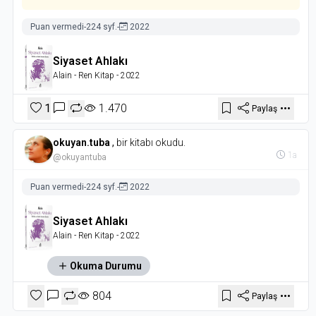
Puan vermedi
-
224 syf.
-
2022
Siyaset Ahlakı
Alain
- Ren Kitap
- 2022
1
1.470
Paylaş
okuyan.tuba
,
bir kitabı okudu.
1a
@okuyantuba
Puan vermedi
-
224 syf.
-
2022
Siyaset Ahlakı
Alain
- Ren Kitap
- 2022
Okuma Durumu
804
Paylaş