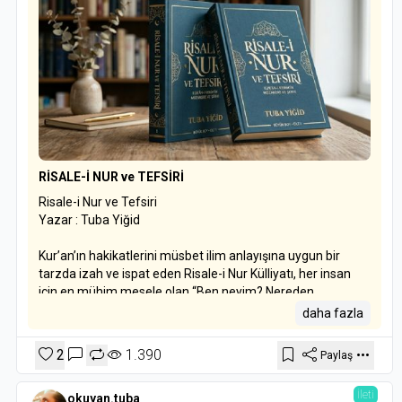
OKUDUM BİTTİ / YOZGAT - SORGUN İL HALK
KÜTÜPHANESİ
RİSALE-İ NUR ve TEFSİRİ
Risale-i Nur ve Tefsiri
Yazar : Tuba Yiğid
Kur’an’ın hakikatlerini müsbet ilim anlayışına uygun bir
tarzda izah ve ispat eden Risale-i Nur Külliyatı, her insan
için en mühim mesele olan “Ben neyim? Nereden
geliyorum? Nereye gideceğim? Vazifem nedir? Bu
daha fazla
mevcudat nereden gelip nereye gidiyorlar? Mahiyet ve
hakikatleri nedir?” gibi suallerin cevabını vâzıh ve kat’î bir
2
1.390
Paylaş
şekilde, çekici bir üslup ve güzel bir ifade ile beyan edip ruh
ve akılları tenvir ve tatmin etmektedir.
İleti
okuyan.tuba