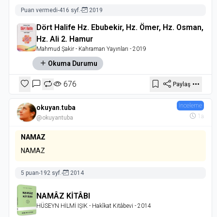
Puan vermedi
-
416 syf.
-
2019
Dört Halife Hz. Ebubekir, Hz. Ömer, Hz. Osman,
Hz. Ali 2. Hamur
Mahmud Şakir
- Kahraman Yayınları
- 2019
Okuma Durumu
676
Paylaş
İnceleme
okuyan.tuba
1a
@okuyantuba
NAMAZ
NAMAZ
5 puan
-
192 syf.
-
2014
NAMÂZ KİTÂBI
HÜSEYN HİLMİ IŞIK
- Hakîkat Kitâbevi
- 2014