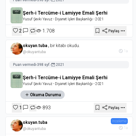
Şerh-i Tercüme-i Lamiyye Emali Şerhi
Yusuf Şevki Yavuz
- Diyanet İşleri Başkanlığı
- 2021
2
1.708
Paylaş
okuyan.tuba
,
bir kitabı okudu.
1a
@okuyantuba
Puan vermedi
-
398 syf.
-
2021
Şerh-i Tercüme-i Lamiyye Emali Şerhi
Yusuf Şevki Yavuz
- Diyanet İşleri Başkanlığı
- 2021
Okuma Durumu
1
893
Paylaş
İnceleme
okuyan.tuba
1a
@okuyantuba