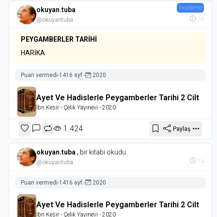
İnceleme
okuyan.tuba
1a
@okuyantuba
PEYGAMBERLER TARİHİ
HARİKA
Puan vermedi
-
1416 syf.
-
2020
Ayet Ve Hadislerle Peygamberler Tarihi 2 Cilt
İbn Kesir
- Çelik Yayınevi
- 2020
1.424
Paylaş
okuyan.tuba
,
bir kitabı okudu.
1a
@okuyantuba
Puan vermedi
-
1416 syf.
-
2020
Ayet Ve Hadislerle Peygamberler Tarihi 2 Cilt
İbn Kesir
- Çelik Yayınevi
- 2020