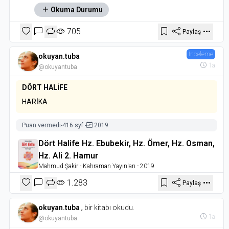
Okuma Durumu
705
Paylaş
İnceleme
okuyan.tuba
1a
@okuyantuba
DÖRT HALİFE
HARİKA
Puan vermedi
-
416 syf.
-
2019
Dört Halife Hz. Ebubekir, Hz. Ömer, Hz. Osman,
Hz. Ali 2. Hamur
Mahmud Şakir
- Kahraman Yayınları
- 2019
1.283
Paylaş
okuyan.tuba
,
bir kitabı okudu.
1a
@okuyantuba