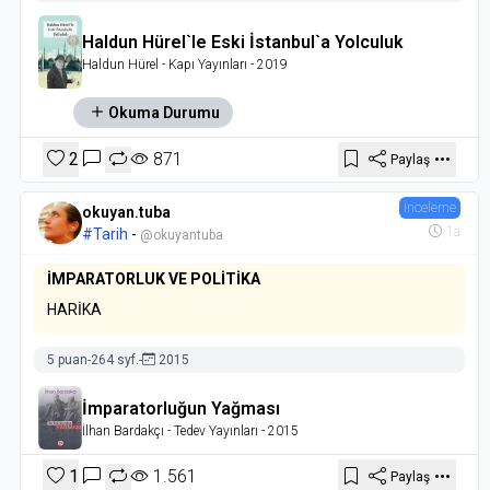
Haldun Hürel`le Eski İstanbul`a Yolculuk
Haldun Hürel
- Kapı Yayınları
- 2019
Okuma Durumu
2
871
Paylaş
İnceleme
okuyan.tuba
1a
#Tarih
-
@okuyantuba
İMPARATORLUK VE POLİTİKA
HARİKA
5 puan
-
264 syf.
-
2015
İmparatorluğun Yağması
İlhan Bardakçı
- Tedev Yayınları
- 2015
1
1.561
Paylaş