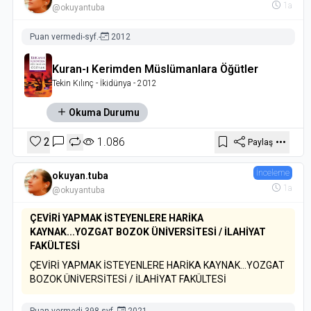
1a
@okuyantuba
Puan vermedi
-
syf.
-
2012
Kuran-ı Kerimden Müslümanlara Öğütler
Tekin Kılınç
- İkidünya
- 2012
Okuma Durumu
2
1.086
Paylaş
İnceleme
okuyan.tuba
1a
@okuyantuba
ÇEVİRİ YAPMAK İSTEYENLERE HARİKA
KAYNAK...YOZGAT BOZOK ÜNİVERSİTESİ / İLAHİYAT
FAKÜLTESİ
ÇEVİRİ YAPMAK İSTEYENLERE HARİKA KAYNAK...YOZGAT
BOZOK ÜNİVERSİTESİ / İLAHİYAT FAKÜLTESİ
Puan vermedi
-
398 syf.
-
2021