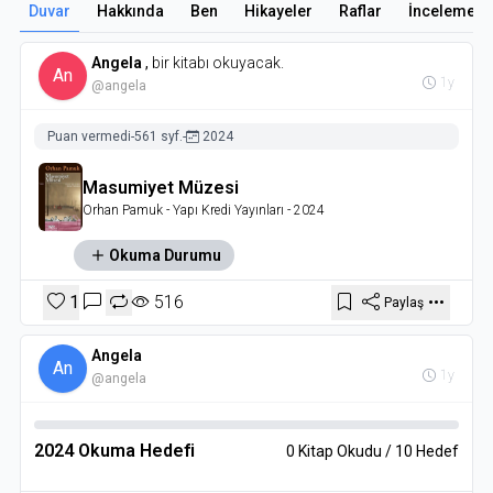
Duvar
Hakkında
Ben
Hikayeler
Raflar
İncelemele
Angela
,
bir kitabı okuyacak.
An
1y
@angela
Puan vermedi
-
561 syf.
-
2024
Masumiyet Müzesi
Orhan Pamuk
- Yapı Kredi Yayınları
- 2024
Okuma Durumu
1
516
Paylaş
Angela
An
1y
@angela
2024 Okuma Hedefi
0 Kitap Okudu / 10 Hedef