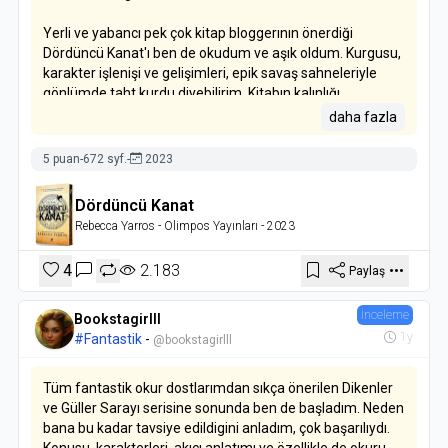
Yerli ve yabancı pek çok kitap bloggerının önerdiği
Dördüncü Kanat'ı ben de okudum ve aşık oldum. Kurgusu,
karakter işlenişi ve gelişimleri, epik savaş sahneleriyle
gönlümde taht kurdu diyebilirim. Kitabın kalınlığı
gözünüzü korkutmasın, o kadar akıcı ki bitmesin diye
daha fazla
kendinizi yavaş okumaya zorlarken bulabiliyorsunuz.
Özellikle finale doğru yetişkin içerikli sahneler içerdiği
5 puan
-
672 syf.
-
2023
uyarısını da unutmayalım
Dördüncü Kanat
Konusundan kısaca bahsetmek gerekirse, çocukluğundan
Rebecca Yarros
- Olimpos Yayınları
- 2023
beri tarih ve kitaplarla içli dışlı olan Violet, Katipler
Bölüğü'ne girmek için hazırlanmaktadır. Herkes onun çok
4
2.183
Paylaş
başarılı bir katip olacağını düşünürken oldukça disiplinli ve
sert mizaçlı bir general olan annesi onu bir ejderha binicisi
olmasi için sinava girmeye zorlar. Bu sınavda ya ailesini
İnceleme
Bookstagirlll
gururlandıran bir binici olacaktır ya da hayatını
1y
#Fantastik
-
@bookstagirlll
kaybedecektir. Hayatının her döneminde kırılgan ve narin
olan Violet'i, birbirini gece vakti gizlice öldürebilen
Tüm fantastik okur dostlarımdan sıkça önerilen Dikenler
öğrenciler, ölümcül sınavlar ve bir insanı toz zerresine
ve Güller Sarayı serisine sonunda ben de başladım. Neden
çevirebilecek ejderhalar beklemektedir. Peki o bütün
bana bu kadar tavsiye edildigini anladım, çok başarılıydı.
bunların arasından sağ çıkabilecek midir?