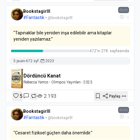
Alıntı
Bookstagirlll
1y
#Fantastik
-
@bookstagirlll
"Tapınaklar bile yeniden inşa edilebilir ama kitaplar
yeniden yazılamaz.”
672'in 278. sayfasında
5 puan
-
672 syf.
-
2023
Dördüncü Kanat
Rebecca Yarros
- Olimpos Yayınları
- 2023
5
2.193
Paylaş
Alıntı
Bookstagirlll
1y
#Fantastik
-
@bookstagirlll
"Cesaret fiziksel güçten daha önemlidir."