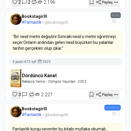
2
2
2.196
Paylaş
Alıntı
Bookstagirlll
1y
#Fantastik
-
@bookstagirlll
"Bir nesil metni değiştirir.Sonraki nesil o metni öğretmeyi
seçer.Onların ardından gelen nesil büyürken bu yalanlar
tarihin gerçekleri olup çıkar."
5 puan
-
672 syf.
-
2023
Dördüncü Kanat
Rebecca Yarros
- Olimpos Yayınları
- 2023
3
2.227
Paylaş
İnceleme
Bookstagirlll
1y
#Fantastik
-
@bookstagirlll
Fantastik kurgu sevenler bu kitabı mutlaka okumalı...