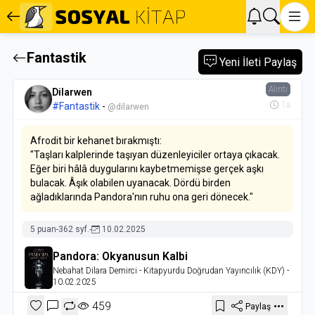
Fantastik
Yeni İleti Paylaş
Alıntı
Dilarwen
1a
#Fantastik
-
@dilarwen
Afrodit bir kehanet bırakmıştı:
"Taşları kalplerinde taşıyan düzenleyiciler ortaya çıkacak.
Eğer biri hâlâ duygularını kaybetmemişse gerçek aşkı
bulacak. Âşık olabilen uyanacak. Dördü birden
ağladıklarında Pandora'nın ruhu ona geri dönecek."
5 puan
-
362 syf.
-
10.02.2025
Pandora: Okyanusun Kalbi
Nebahat Dilara Demirci
- Kitapyurdu Doğrudan Yayıncılık (KDY)
-
10.02.2025
459
Paylaş