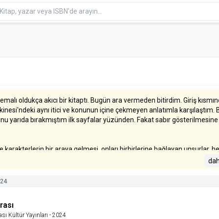
emalı oldukça akıcı bir kitaptı. Bugün ara vermeden bitirdim. Giriş kısmın
esi'ndeki aynı itici ve konunun içine çekmeyen anlatımla karşılaştım. B
nu yarıda bırakmıştım ilk sayfalar yüzünden. Fakat sabır gösterilmesine
arakterlerin bir araya gelmesi, onları birbirlerine bağlayan unsurlar, h
 değerdi. Okurken gözümün önünde canlanıyordu her sahne.
dah
24
rası
ası Kültür Yayınları
- 2024