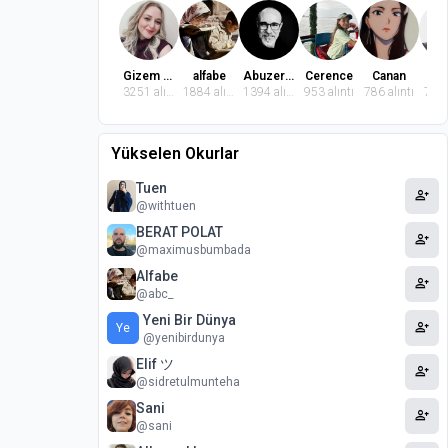
Gizem Dindaroğlu
alfabe
Abuzer Badem
Cerence
Canan
El
3251 alıntı
1884 alıntı
1394 alıntı
953 alıntı
786 alıntı
769 
Yükselen Okurlar
Tuen
person_add
@withtuen
BERAT POLAT
person_add
@maximusbumbada
Alfabe
person_add
@abc_
Yeni Bir Dünya
person_add
Ye
@yenibirdunya
Elif ツ
person_add
@sidretulmunteha
Sani
person_add
@sani