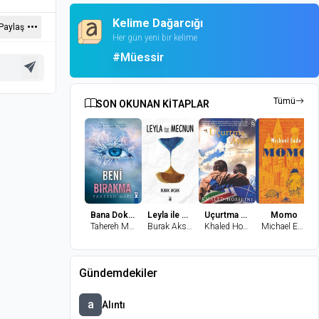
Kelime Dağarcığı
Paylaş
Her gün yeni bir kelime
#Müessir
Tümü
SON OKUNAN KİTAPLAR
Bana Dokunma 2-Beni Bırakma
Leyla ile Mecnun
Uçurtma Avcısı
Momo
Tahereh Mafi
Burak Aksak
Khaled Hosseini
Michael Ende
Gündemdekiler
a
Alıntı