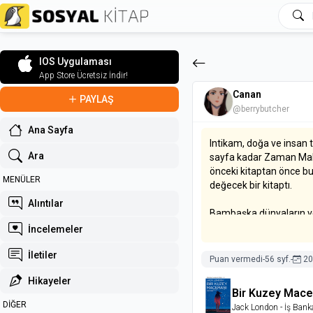
IOS Uygulaması
App Store Ücretsiz İndir!
Canan
PAYLAŞ
@berrybutcher
Ana Sayfa
Intikam, doğa ve insan t
Ara
sayfa kadar Zaman Makin
önceki kitaptan önce bu
MENÜLER
değecek bir kitaptı.
Alıntılar
Bambaşka dünyaların ve k
ilgi çekici ve okumaya
İncelemeler
İletiler
Puan vermedi
-
56 syf.
-
20
Hikayeler
Bir Kuzey Mace
DİĞER
Jack London
- İş Bank