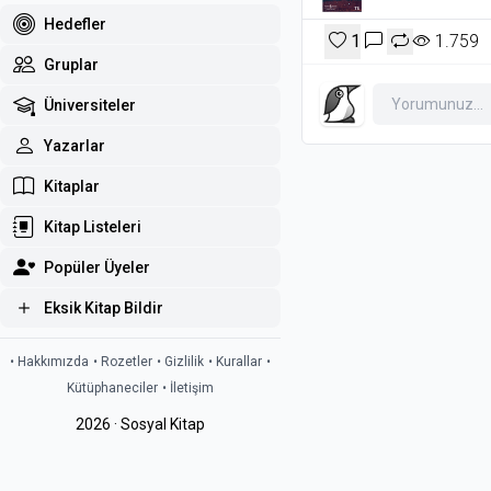
Hedefler
1
1.759
Gruplar
Üniversiteler
Yazarlar
Kitaplar
Kitap Listeleri
Popüler Üyeler
Eksik Kitap Bildir
• Hakkımızda
• Rozetler
• Gizlilik
• Kurallar
•
Kütüphaneciler
• İletişim
2026 · Sosyal Kitap