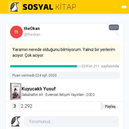
Alıntı
theOkan
th
1y
@theokan
Yaramın nerede olduğunu bilmiyorum. Yalnız bir yerlerim
acıyor. Çok acıyor.
224'ün 211. sayfasında
Puan vermedi
-
224 syf.
-
2020
Kuyucaklı Yusuf
Sabahattin Ali
- Evrensel İletişim Yayınları
- 2020
3
2.292
Paylaş