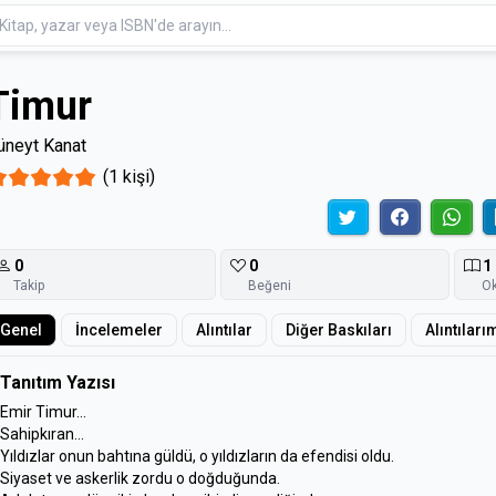
Timur
üneyt Kanat
(1 kişi)
0
0
1
Takip
Beğeni
O
Genel
İncelemeler
Alıntılar
Diğer Baskıları
Alıntıları
Tanıtım Yazısı
Emir Timur...
Sahipkıran...
Yıldızlar onun bahtına güldü, o yıldızların da efendisi oldu.
Siyaset ve askerlik zordu o doğduğunda.