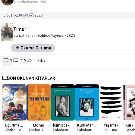
@tarihciyazarerdal
5 puan
-
200 syf.
-
2023
Timur
Cüneyt Kanat
- Yeditepe Yayınevi
- 2023
Okuma Durumu
1
1.345
SON OKUNAN KİTAPLAR
Uçurtma Avcısı
Momo
İçimizdeki Şeytan
Kürk Mantolu Madonna
Yaşamak
Khaled Hosseini
Michael Ende
Sabahattin Ali
Sabahattin Ali
Yu Hua