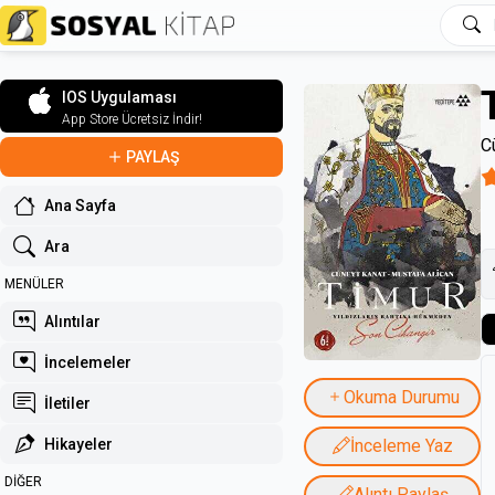
IOS Uygulaması
App Store Ücretsiz İndir!
C
PAYLAŞ
Ana Sayfa
Ara
MENÜLER
Alıntılar
İncelemeler
Okuma Durumu
İletiler
İnceleme Yaz
Hikayeler
DİĞER
Alıntı Paylaş