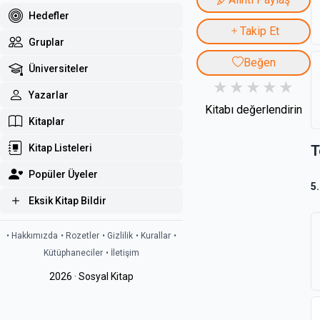
Hedefler
Takip Et
Gruplar
Beğen
Üniversiteler
Yazarlar
Kitabı değerlendirin
Kitaplar
T
Kitap Listeleri
Popüler Üyeler
5
Eksik Kitap Bildir
• Hakkımızda
• Rozetler
• Gizlilik
• Kurallar
•
Kütüphaneciler
• İletişim
2026 · Sosyal Kitap