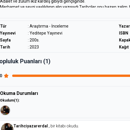
Adalet ve zulüm ikiz kardeş gibiydi gençliğinde.
Merhamet ve sevgi yaşlılığının alın yazısıydı.Tarihçiler onu bazen zalim,
göründü ahalinin gözünde, bazen korkunun kendisi. Küçük bir köyden, cih
Benzersiz bir yönetme gücü vardı. Akıllara durgunluk veren savaş stratej
biri olan Emir Timur’a dair gerçekçi bir ufuk sunmayı hedefliyor. Orijinal
Tür
:
Araştırma - İnceleme
Yazar
gayret ediyor.
Yayınevi
: Yeditepe Yayınevi
ISBN
Sayfa
: 200s.
Kapa
Tarih
: 2023
Kağıt 
opluluk Puanları (1)
.0
Okuma Durumları
Okudum
(1)
:
Tarihciyazarerdal
,
bir kitabı okudu.