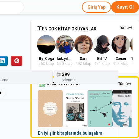
Kayıt Ol
Giriş Yap
Tümü
EN ÇOK KİTAP OKUYANLAR
By_Coga
faik.yilmaz.9
Sani
Elif ツ
Canan
560 kitap
550 kitap
492 kitap
474 kitap
417 kitap
402 
399
kuma
İzlenme
KİTAP LİSTELERİ
Tümü
m
En iyi şiir kitaplarında buluşalım