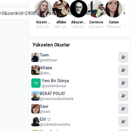
Gizem Dindaroğlu
alfabe
Abuzer Badem
Cerence
Canan
El
3251 alıntı
1881 alıntı
1394 alıntı
953 alıntı
786 alıntı
764 
Yükselen Okurlar
Tuen
person_add
@withtuen
Alfabe
person_add
@abc_
Yeni Bir Dünya
person_add
Ye
@yenibirdunya
BERAT POLAT
person_add
@maximusbumbada
Sani
person_add
@sani
Elif ツ
person_add
@sidretulmunteha