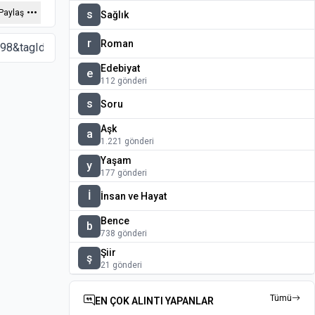
Paylaş
s
Sağlık
r
Roman
Edebiyat
e
112 gönderi
s
Soru
Aşk
a
1.221 gönderi
Yaşam
y
177 gönderi
İ
İnsan ve Hayat
Bence
b
738 gönderi
Şiir
ş
21 gönderi
Tümü
EN ÇOK ALINTI YAPANLAR