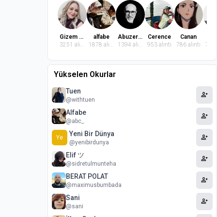
Gizem Dindaroğlu
alfabe
Abuzer Badem
Cerence
Canan
El
3251 alıntı
1878 alıntı
1394 alıntı
953 alıntı
786 alıntı
764 
Yükselen Okurlar
Tuen
person_add
@withtuen
Alfabe
person_add
@abc_
Yeni Bir Dünya
person_add
Ye
@yenibirdunya
Elif ツ
person_add
@sidretulmunteha
BERAT POLAT
person_add
@maximusbumbada
Sani
person_add
@sani