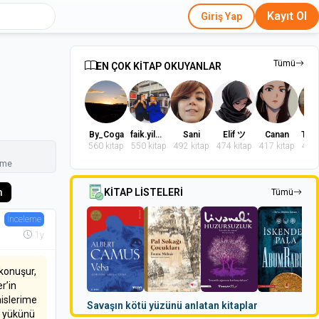
Kayıt Ol
Giriş Yap
Tümü
EN ÇOK KİTAP OKUYANLAR
By_Coga
faik.yilmaz.9
Sani
Elif ツ
Canan
560 kitap
550 kitap
492 kitap
474 kitap
417 kitap
402 
nme
m
KİTAP LİSTELERİ
Tümü
İnceleme
1y
 konuşur,
er’in
islerime
Savaşın kötü yüzünü anlatan kitaplar
n yükünü