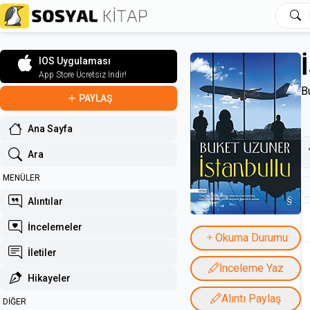
IOS Uygulaması
App Store Ücretsiz İndir!
B
PAYLAŞ
Ana Sayfa
Ara
MENÜLER
Alıntılar
İncelemeler
Okuma Durumu
İletiler
İnceleme Yaz
Hikayeler
Alıntı Paylaş
DİĞER