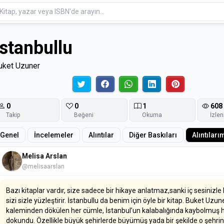
İstanbullu
uket Uzuner
0
0
1
608
Takip
Beğeni
Okuma
İzle
Genel
İncelemeler
Alıntılar
Diğer Baskıları
Alıntıları
Melisa Arslan
@melisaarslan
Bazı kitaplar vardır, size sadece bir hikaye anlatmaz,sanki iç sesinizle
sizi sizle yüzleştirir. İstanbullu da benim için öyle bir kitap. Buket Uzun
kaleminden dökülen her cümle, İstanbul’un kalabalığında kaybolmuş h
dokundu. Özellikle büyük şehirlerde büyümüş yada bir şekilde o şehri