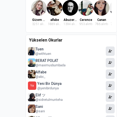
Gizem Dindaroğlu
alfabe
Abuzer Badem
Cerence
Canan
El
3251 alıntı
1889 alıntı
1394 alıntı
953 alıntı
786 alıntı
772 
Yükselen Okurlar
Tuen
person_add
@withtuen
BERAT POLAT
person_add
@maximusbumbada
Alfabe
person_add
@abc_
Yeni Bir Dünya
person_add
Ye
@yenibirdunya
Elif ツ
person_add
@sidretulmunteha
Sani
person_add
@sani