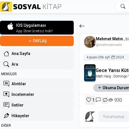
IOS Uygulaması
App Store Ücretsiz İndir!
Mehmet Metin
,
bi
PAYLAŞ
@mehmetmetin
Ana Sayfa
4 puan
-
296 syf.
-
2024
Ara
Gece Yarısı Kü
MENÜLER
Matt Haig
- Domingo Y
Alıntılar
Okuma Duru
İncelemeler
1
930
İletiler
Hikayeler
DİĞER