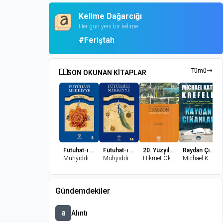
Kelime Dağarcığı
Her gün yeni bir kelime
#Feriştah
Tümü
SON OKUNAN KİTAPLAR
Fütuhat-ı Mekkiyye - 2
Fütuhat-ı Mekkiyye 1
20. Yüzyıl Başlarında Trabzon Toplumsal Tarih Yazıları
Raydan Çıkanlar
Muhyiddin İbn Arabi
Muhyiddin İbn Arabi
Hikmet Öksüz
Michael Katz Krefeld
Gündemdekiler
a
Alıntı