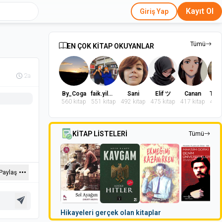
Kayıt Ol
Giriş Yap
Tümü
EN ÇOK KİTAP OKUYANLAR
2a
By_Coga
faik.yilmaz.9
Sani
Elif ツ
Canan
560 kitap
551 kitap
492 kitap
475 kitap
417 kitap
402 
KİTAP LİSTELERİ
Tümü
Paylaş
Hikayeleri gerçek olan kitaplar