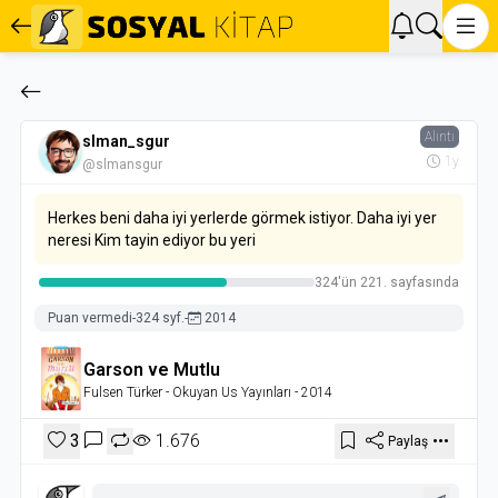
Alıntı
slman_sgur
1y
@slmansgur
Herkes beni daha iyi yerlerde görmek istiyor. Daha iyi yer
neresi Kim tayin ediyor bu yeri
324'ün 221. sayfasında
Puan vermedi
-
324 syf.
-
2014
Garson ve Mutlu
Fulsen Türker
- Okuyan Us Yayınları
- 2014
3
1.676
Paylaş