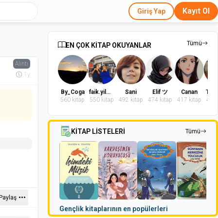
Kayıt Ol
Giriş Yap
Tümü
EN ÇOK KİTAP OKUYANLAR
Alıntı
1y
By_Coga
faik.yilmaz.9
Sani
Elif ツ
Canan
560 kitap
550 kitap
492 kitap
474 kitap
417 kitap
402 
KİTAP LİSTELERİ
Tümü
Paylaş
Gençlik kitaplarının en popülerleri