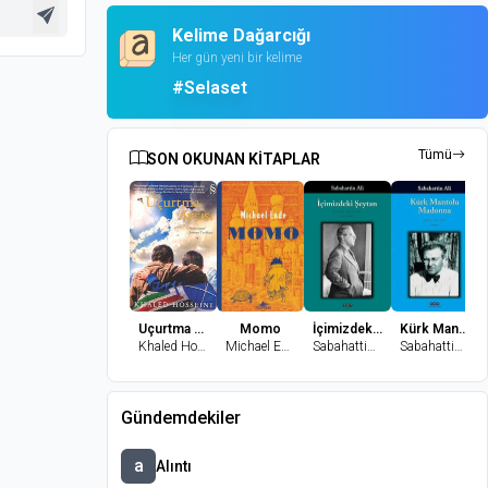
Kelime Dağarcığı
Her gün yeni bir kelime
#Selaset
Tümü
SON OKUNAN KİTAPLAR
Uçurtma Avcısı
Momo
İçimizdeki Şeytan
Kürk Mantolu Madonna
Khaled Hosseini
Michael Ende
Sabahattin Ali
Sabahattin Ali
Gündemdekiler
a
Alıntı