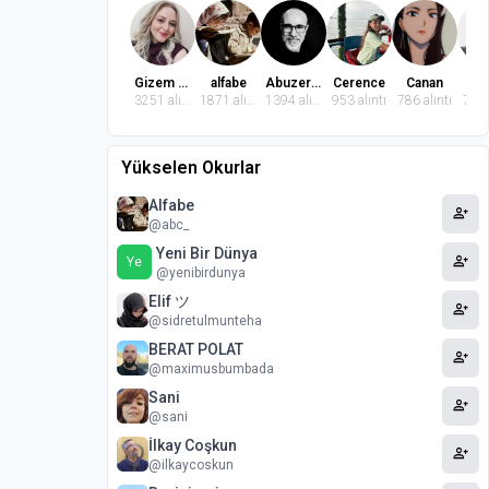
Gizem Dindaroğlu
alfabe
Abuzer Badem
Cerence
Canan
El
3251 alıntı
1871 alıntı
1394 alıntı
953 alıntı
786 alıntı
764 
Yükselen Okurlar
Alfabe
person_add
@abc_
Yeni Bir Dünya
person_add
Ye
@yenibirdunya
Elif ツ
person_add
@sidretulmunteha
BERAT POLAT
person_add
@maximusbumbada
Sani
person_add
@sani
İlkay Coşkun
person_add
@ilkaycoskun