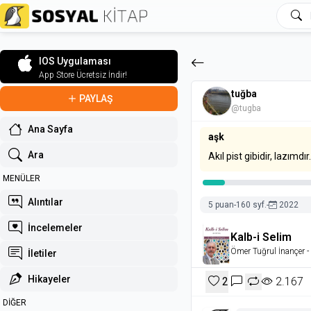
IOS Uygulaması
App Store Ücretsiz İndir!
tuğba
PAYLAŞ
@tugba
Ana Sayfa
aşk
Ara
Akıl pist gibidir, lazım
MENÜLER
Alıntılar
5 puan
-
160 syf.
-
2022
İncelemeler
Kalb-i Selim
Ömer Tuğrul İnançer
-
İletiler
Hikayeler
2
2.167
DİĞER