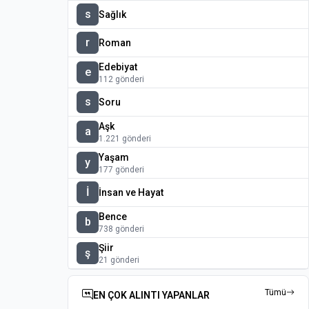
s
Sağlık
r
Roman
Edebiyat
e
112 gönderi
s
Soru
Aşk
a
1.221 gönderi
Yaşam
y
177 gönderi
İ
İnsan ve Hayat
Bence
b
738 gönderi
Şiir
ş
21 gönderi
Tümü
EN ÇOK ALINTI YAPANLAR